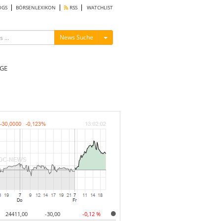
OGS
BÖRSENLEXIKON
RSS
WATCHLIST
Menü ein-/ausblenden
News Suche
GE
24411,00
-30,00
-0,12 %