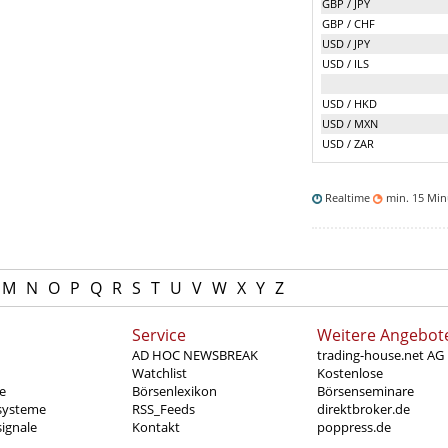
GBP / JPY
GBP / CHF
USD / JPY
USD / ILS
USD / HKD
USD / MXN
USD / ZAR
Realtime
min. 15 Mi
M
N
O
P
Q
R
S
T
U
V
W
X
Y
Z
Service
Weitere Angebot
AD HOC NEWSBREAK
trading-house.net AG
Watchlist
Kostenlose
e
Börsenlexikon
Börsenseminare
systeme
RSS_Feeds
direktbroker.de
ignale
Kontakt
poppress.de