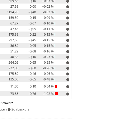
369,85
0,10
+0,03 %
27,58
0,00
+0,02 %
1194,70
-0,40
-0,03 %
159,50
-0,15
-0,09 %
67,27
-0,07
-0,10 %
47,48
-0,05
-0,11 %
175,88
-0,22
-0,13 %
297,65
-0,45
-0,15 %
36,82
-0,05
-0,15 %
51,29
-0,08
-0,16 %
40,55
-0,10
-0,23 %
264,03
-0,65
-0,25 %
232,90
-0,60
-0,26 %
175,89
-0,46
-0,26 %
135,08
-0,65
-0,48 %
11,80
-0,10
-0,84 %
73,33
-0,76
-1,02 %
 Schwarz
nuten
Schlusskurs