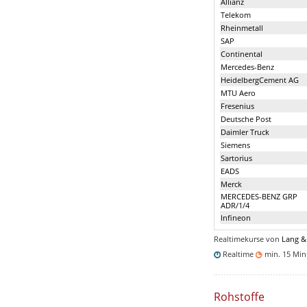
Allianz
Telekom
Rheinmetall
SAP
Continental
Mercedes-Benz
HeidelbergCement AG
MTU Aero
Fresenius
Deutsche Post
Daimler Truck
Siemens
Sartorius
EADS
Merck
MERCEDES-BENZ GRP
ADR/1/4
Infineon
Realtimekurse von
Lang &
Realtime
min. 15 Mi
Rohstoffe