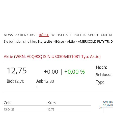
NEWS
AKTIENKURSE
BÖRSE
WIRTSCHAFT
POLITIK
SPORT
UNTER
Sie befinden sind hier:
Startseite
>
Börse
>
Aktie
>
AMERICOLD RLTY TR, D
Aktie (WKN: A0Q9XQ ISIN:US03064D1081 Typ: Aktie)
Hoch:
12,75
+0,00
|
+0,00 %
Schluss:
Bid:
12,70
Ask
12,80
Typ:
:
Zeit
Kurs
13:04:23
12.75