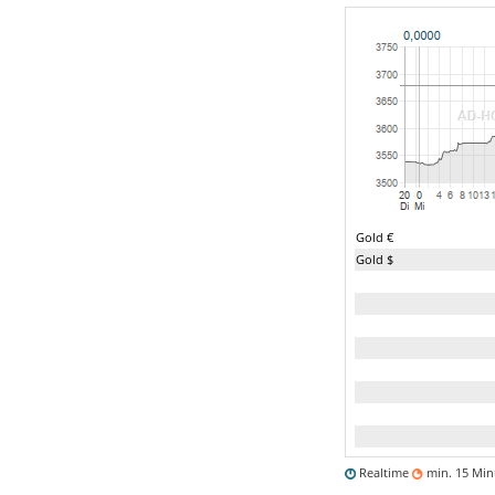
Gold €
Gold $
Realtime
min. 15 Mi