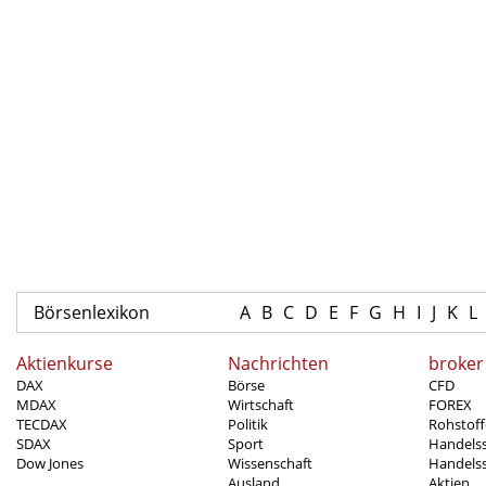
Börsenlexikon
A
B
C
D
E
F
G
H
I
J
K
L
Aktienkurse
Nachrichten
broker
DAX
Börse
CFD
MDAX
Wirtschaft
FOREX
TECDAX
Politik
Rohstoff
SDAX
Sport
Handels
Dow Jones
Wissenschaft
Handelss
Ausland
Aktien