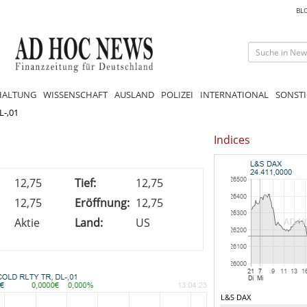
BL
HALTUNG
WISSENSCHAFT
AUSLAND
POLIZEI
INTERNATIONAL
SONSTI
L-,01
Indices
12,75
Tief:
12,75
12,75
Eröffnung:
12,75
Aktie
Land:
US
L&S DAX