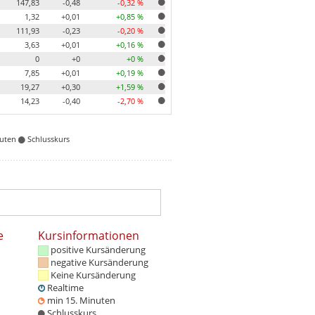
147,83
-0,48
-0,32 %
1,32
+0,01
+0,85 %
111,93
-0,23
-0,20 %
3,63
+0,01
+0,16 %
0
+0
+0 %
7,85
+0,01
+0,19 %
19,27
+0,30
+1,59 %
14,23
-0,40
-2,70 %
nuten
Schlusskurs
e
Kursinformationen
positive Kursänderung
negative Kursänderung
Keine Kursänderung
Realtime
min 15. Minuten
Schlusskurs