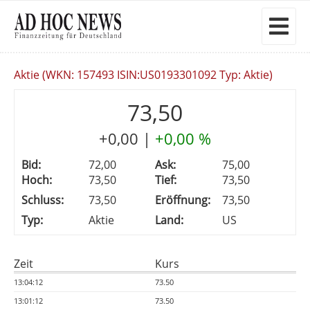
Aktie (WKN: 157493 ISIN:US0193301092 Typ: Aktie)
73,50
+0,00
|
+0,00 %
Bid:
72,00
Ask:
75,00
Hoch:
73,50
Tief:
73,50
Schluss:
73,50
Eröffnung:
73,50
Typ:
Aktie
Land:
US
Zeit
Kurs
13:04:12
73.50
13:01:12
73.50