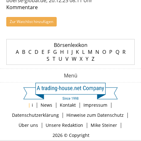
boerse-global.de, 20.12.25 08:11 Uhr
Kommentare
Zur Watchlist hinzufügen
Börsenlexikon
A
B
C
D
E
F
G
H
I
J
K
L
M
N
O
P
Q
R
S
T
U
V
W
X
Y
Z
Menü
|
|
|
|
|
i
News
Kontakt
Impressum
|
|
Datenschutzerklärung
Hinweise zum Datenschutz
|
|
|
Über uns
Unsere Redaktion
Mike Steiner
2026 © Copyright