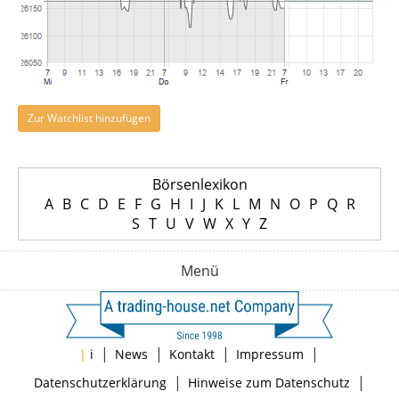
Zur Watchlist hinzufügen
Börsenlexikon
A
B
C
D
E
F
G
H
I
J
K
L
M
N
O
P
Q
R
S
T
U
V
W
X
Y
Z
Menü
|
|
|
|
|
i
News
Kontakt
Impressum
|
|
Datenschutzerklärung
Hinweise zum Datenschutz