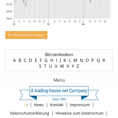
Zur Watchlist hinzufügen
Börsenlexikon
A
B
C
D
E
F
G
H
I
J
K
L
M
N
O
P
Q
R
S
T
U
V
W
X
Y
Z
Menü
|
|
|
|
|
i
News
Kontakt
Impressum
|
|
Datenschutzerklärung
Hinweise zum Datenschutz