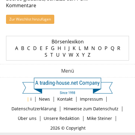
Kommentare
Zur Watchlist hinzufügen
Börsenlexikon
A
B
C
D
E
F
G
H
I
J
K
L
M
N
O
P
Q
R
S
T
U
V
W
X
Y
Z
Menü
|
|
|
|
|
i
News
Kontakt
Impressum
|
|
Datenschutzerklärung
Hinweise zum Datenschutz
|
|
|
Über uns
Unsere Redaktion
Mike Steiner
2026 © Copyright