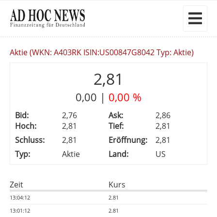
Aktie (WKN: A403RK ISIN:US00847G8042 Typ: Aktie)
2,81
0,00
|
0,00 %
Bid:
2,76
Ask:
2,86
Hoch:
2,81
Tief:
2,81
Schluss:
2,81
Eröffnung:
2,81
Typ:
Aktie
Land:
US
Zeit
Kurs
13:04:12
2.81
13:01:12
2.81