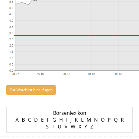
Zur Watchlist hinzufügen
Börsenlexikon
A
B
C
D
E
F
G
H
I
J
K
L
M
N
O
P
Q
R
S
T
U
V
W
X
Y
Z