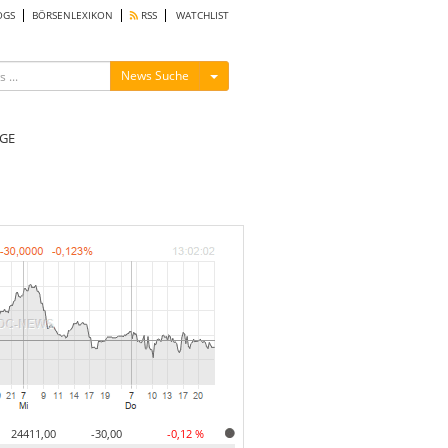
OGS
BÖRSENLEXIKON
RSS
WATCHLIST
Menü ein-/ausblenden
News Suche
GE
24411,00
-30,00
-0,12 %