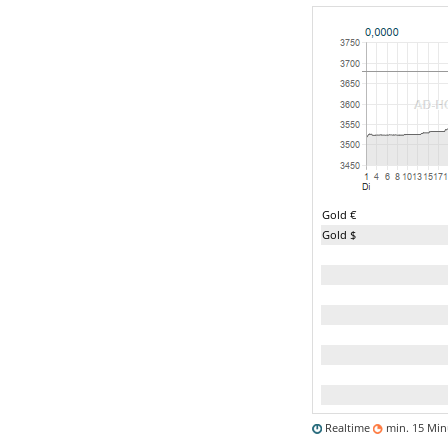
Gold €
Gold $
Realtime
min. 15 Mi