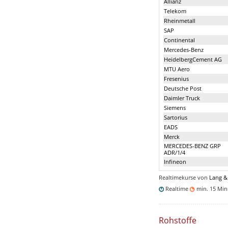
Allianz
Telekom
Rheinmetall
SAP
Continental
Mercedes-Benz
HeidelbergCement AG
MTU Aero
Fresenius
Deutsche Post
Daimler Truck
Siemens
Sartorius
EADS
Merck
MERCEDES-BENZ GRP
ADR/1/4
Infineon
Realtimekurse von
Lang &
Realtime
min. 15 Mi
Rohstoffe