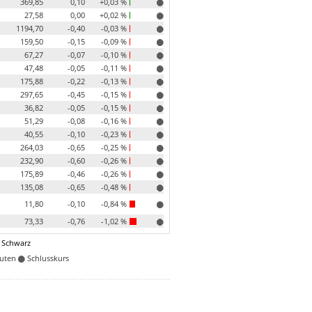
369,85
0,10
+0,03 %
27,58
0,00
+0,02 %
1194,70
-0,40
-0,03 %
159,50
-0,15
-0,09 %
67,27
-0,07
-0,10 %
47,48
-0,05
-0,11 %
175,88
-0,22
-0,13 %
297,65
-0,45
-0,15 %
36,82
-0,05
-0,15 %
51,29
-0,08
-0,16 %
40,55
-0,10
-0,23 %
264,03
-0,65
-0,25 %
232,90
-0,60
-0,26 %
175,89
-0,46
-0,26 %
135,08
-0,65
-0,48 %
11,80
-0,10
-0,84 %
73,33
-0,76
-1,02 %
 Schwarz
nuten
Schlusskurs