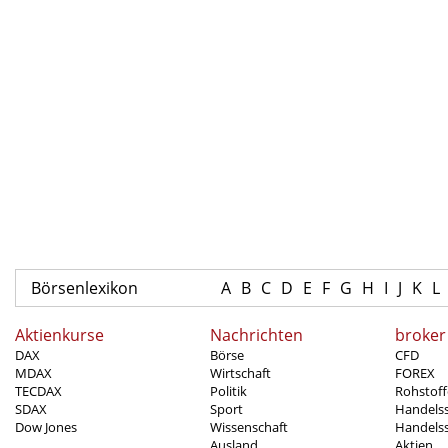
Börsenlexikon
A
B
C
D
E
F
G
H
I
J
K
L
Aktienkurse
Nachrichten
broker
DAX
Börse
CFD
MDAX
Wirtschaft
FOREX
TECDAX
Politik
Rohstoff
SDAX
Sport
Handels
Dow Jones
Wissenschaft
Handelss
Ausland
Aktien