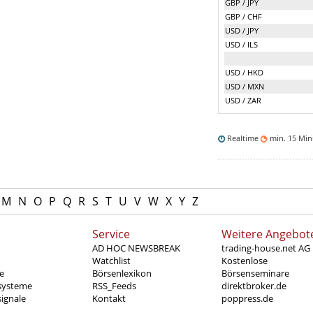
GBP / JPY
GBP / CHF
USD / JPY
USD / ILS
USD / HKD
USD / MXN
USD / ZAR
Realtime
min. 15 Mi
M
N
O
P
Q
R
S
T
U
V
W
X
Y
Z
Service
Weitere Angebot
AD HOC NEWSBREAK
trading-house.net AG
Watchlist
Kostenlose
e
Börsenlexikon
Börsenseminare
systeme
RSS_Feeds
direktbroker.de
ignale
Kontakt
poppress.de