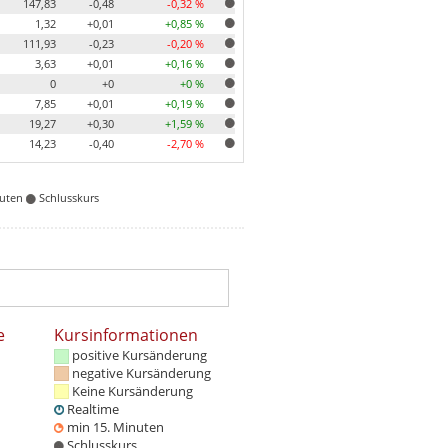
147,83
-0,48
-0,32 %
1,32
+0,01
+0,85 %
111,93
-0,23
-0,20 %
3,63
+0,01
+0,16 %
0
+0
+0 %
7,85
+0,01
+0,19 %
19,27
+0,30
+1,59 %
14,23
-0,40
-2,70 %
nuten
Schlusskurs
e
Kursinformationen
positive Kursänderung
negative Kursänderung
Keine Kursänderung
Realtime
min 15. Minuten
Schlusskurs