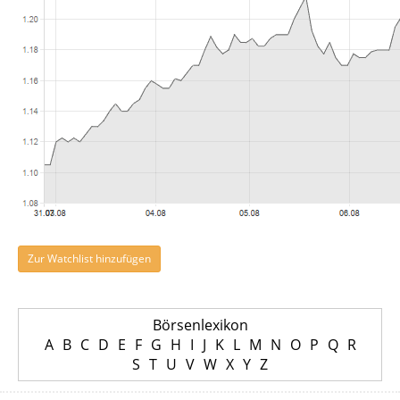
Zur Watchlist hinzufügen
Börsenlexikon
A
B
C
D
E
F
G
H
I
J
K
L
M
N
O
P
Q
R
S
T
U
V
W
X
Y
Z