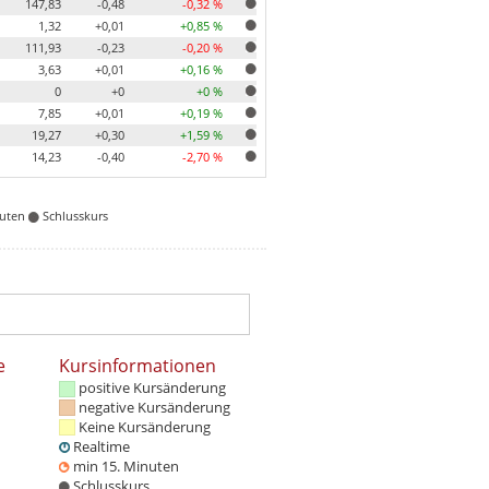
147,83
-0,48
-0,32 %
1,32
+0,01
+0,85 %
111,93
-0,23
-0,20 %
3,63
+0,01
+0,16 %
0
+0
+0 %
7,85
+0,01
+0,19 %
19,27
+0,30
+1,59 %
14,23
-0,40
-2,70 %
nuten
Schlusskurs
e
Kursinformationen
positive Kursänderung
negative Kursänderung
Keine Kursänderung
Realtime
min 15. Minuten
Schlusskurs