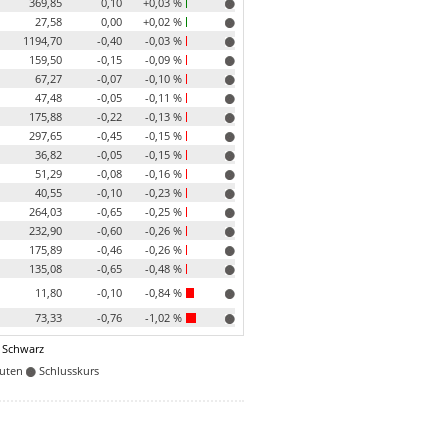
369,85
0,10
+0,03 %
27,58
0,00
+0,02 %
1194,70
-0,40
-0,03 %
159,50
-0,15
-0,09 %
67,27
-0,07
-0,10 %
47,48
-0,05
-0,11 %
175,88
-0,22
-0,13 %
297,65
-0,45
-0,15 %
36,82
-0,05
-0,15 %
51,29
-0,08
-0,16 %
40,55
-0,10
-0,23 %
264,03
-0,65
-0,25 %
232,90
-0,60
-0,26 %
175,89
-0,46
-0,26 %
135,08
-0,65
-0,48 %
11,80
-0,10
-0,84 %
73,33
-0,76
-1,02 %
 Schwarz
nuten
Schlusskurs