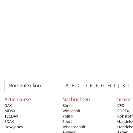
Börsenlexikon
A
B
C
D
E
F
G
H
I
J
K
L
Aktienkurse
Nachrichten
broker
DAX
Börse
CFD
MDAX
Wirtschaft
FOREX
TECDAX
Politik
Rohstoff
SDAX
Sport
Handels
Dow Jones
Wissenschaft
Handelss
Ausland
Aktien