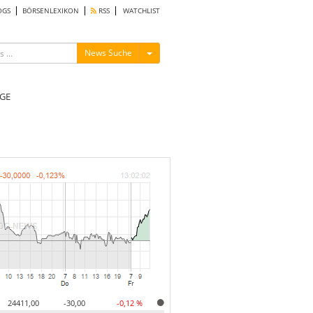
OGS
BÖRSENLEXIKON
RSS
WATCHLIST
Menü ein-/ausblenden
News Suche
GE
24411,00
-30,00
-0,12 %