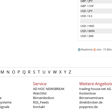
GBP / JPY
GBP / CHF
USD / JPY
USD / ILS
USD / HKD
USD / MXN
USD / ZAR
Realtime
min. 15 Mi
M
N
O
P
Q
R
S
T
U
V
W
X
Y
Z
Service
Weitere Angebot
AD HOC NEWSBREAK
trading-house.net AG
Watchlist
Kostenlose
e
Börsenlexikon
Börsenseminare
systeme
RSS_Feeds
direktbroker.de
ignale
Kontakt
poppress.de