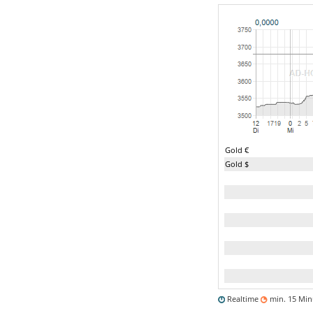
Gold €
Gold $
Realtime
min. 15 Mi