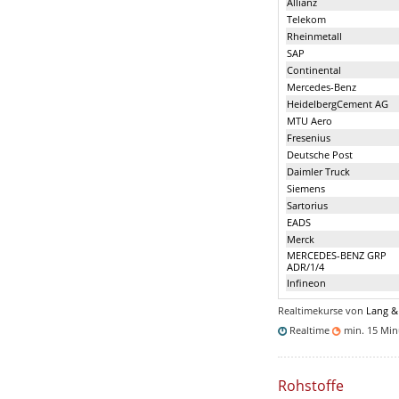
Allianz
Telekom
Rheinmetall
SAP
Continental
Mercedes-Benz
HeidelbergCement AG
MTU Aero
Fresenius
Deutsche Post
Daimler Truck
Siemens
Sartorius
EADS
Merck
MERCEDES-BENZ GRP
ADR/1/4
Infineon
Realtimekurse von
Lang &
Realtime
min. 15 Mi
Rohstoffe