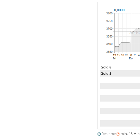
Gold €
Gold $
Realtime
min. 15 Mi