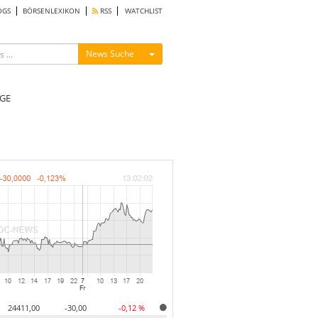
OGS
BÖRSENLEXIKON
RSS
WATCHLIST
Menü ein-/ausblenden
News Suche
GE
24411,00
-30,00
-0,12 %