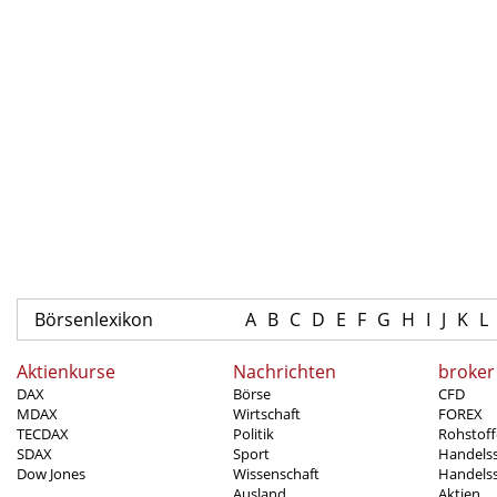
Börsenlexikon
A
B
C
D
E
F
G
H
I
J
K
L
Aktienkurse
Nachrichten
broker
DAX
Börse
CFD
MDAX
Wirtschaft
FOREX
TECDAX
Politik
Rohstoff
SDAX
Sport
Handels
Dow Jones
Wissenschaft
Handelss
Ausland
Aktien