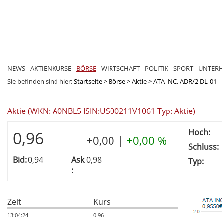
NEWS
AKTIENKURSE
BÖRSE
WIRTSCHAFT
POLITIK
SPORT
UNTER
Sie befinden sind hier:
Startseite
>
Börse
>
Aktie
>
ATA INC, ADR/2 DL-01
Aktie (WKN: A0NBL5 ISIN:US00211V1061 Typ: Aktie)
Hoch:
0,96
+0,00
|
+0,00 %
Schluss:
Bid:
0,94
Ask
0,98
Typ:
:
Zeit
Kurs
13:04:24
0.96