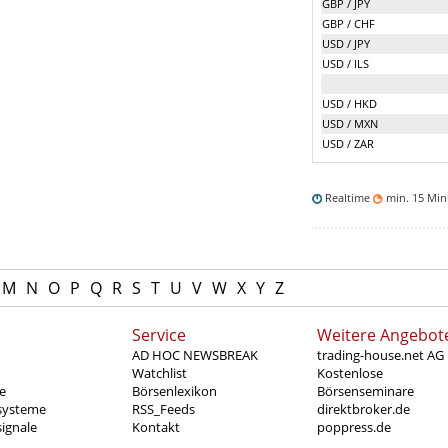
GBP / JPY
GBP / CHF
USD / JPY
USD / ILS
USD / HKD
USD / MXN
USD / ZAR
Realtime
min. 15 Mi
M
N
O
P
Q
R
S
T
U
V
W
X
Y
Z
Service
Weitere Angebot
AD HOC NEWSBREAK
trading-house.net AG
Watchlist
Kostenlose
e
Börsenlexikon
Börsenseminare
systeme
RSS_Feeds
direktbroker.de
ignale
Kontakt
poppress.de