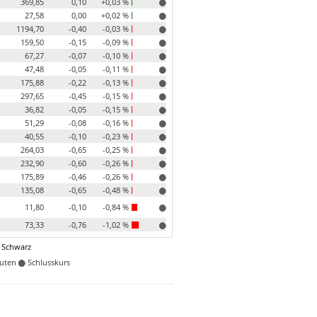
369,85
0,10
+0,03 %
27,58
0,00
+0,02 %
1194,70
-0,40
-0,03 %
159,50
-0,15
-0,09 %
67,27
-0,07
-0,10 %
47,48
-0,05
-0,11 %
175,88
-0,22
-0,13 %
297,65
-0,45
-0,15 %
36,82
-0,05
-0,15 %
51,29
-0,08
-0,16 %
40,55
-0,10
-0,23 %
264,03
-0,65
-0,25 %
232,90
-0,60
-0,26 %
175,89
-0,46
-0,26 %
135,08
-0,65
-0,48 %
11,80
-0,10
-0,84 %
73,33
-0,76
-1,02 %
 Schwarz
nuten
Schlusskurs