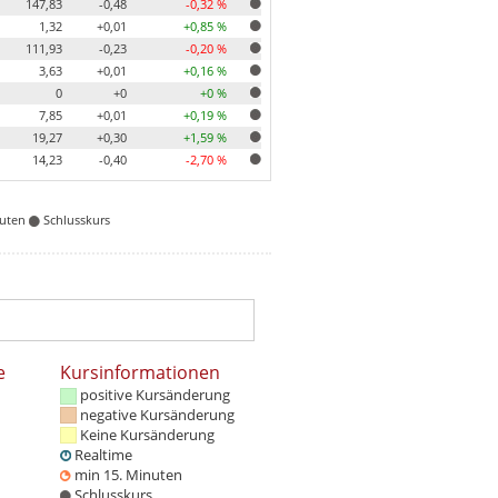
147,83
-0,48
-0,32 %
1,32
+0,01
+0,85 %
111,93
-0,23
-0,20 %
3,63
+0,01
+0,16 %
0
+0
+0 %
7,85
+0,01
+0,19 %
19,27
+0,30
+1,59 %
14,23
-0,40
-2,70 %
nuten
Schlusskurs
e
Kursinformationen
positive Kursänderung
negative Kursänderung
Keine Kursänderung
Realtime
min 15. Minuten
Schlusskurs