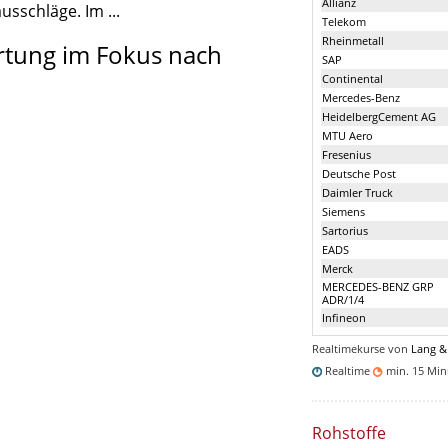
Allianz
usschläge. Im ...
Telekom
Rheinmetall
rtung im Fokus nach
SAP
Continental
Mercedes-Benz
HeidelbergCement AG
MTU Aero
Fresenius
Deutsche Post
Daimler Truck
Siemens
Sartorius
EADS
Merck
MERCEDES-BENZ GRP
ADR/1/4
Infineon
Realtimekurse von
Lang &
Realtime
min. 15 Mi
Rohstoffe