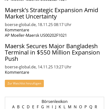
Maersk’s Strategic Expansion Amid
Market Uncertainty
boerse-global.de, 18.11.25 08:17 Uhr
Kommentare
AP Moeller-Maersk US00202F1021
Maersk Secures Major Bangladesh
Terminal in $550 Million Expansion
Push
boerse-global.de, 14.11.25 13:27 Uhr
Kommentare
Zur Watchlist hinzufügen
Börsenlexikon
A
B
C
D
E
F
G
H
I
J
K
L
M
N
O
P
Q
R