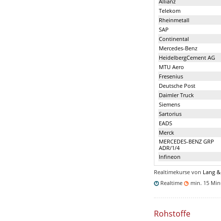
Allianz
Telekom
Rheinmetall
SAP
Continental
Mercedes-Benz
HeidelbergCement AG
MTU Aero
Fresenius
Deutsche Post
Daimler Truck
Siemens
Sartorius
EADS
Merck
MERCEDES-BENZ GRP
ADR/1/4
Infineon
Realtimekurse von
Lang &
Realtime
min. 15 Mi
Rohstoffe