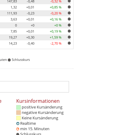
147,83
-0,48
-0,32 %
1,32
+0,01
+0,85 %
111,93
-0,23
-0,20 %
3,63
+0,01
+0,16 %
0
+0
+0 %
7,85
+0,01
+0,19 %
19,27
+0,30
+1,59 %
14,23
-0,40
-2,70 %
nuten
Schlusskurs
e
Kursinformationen
positive Kursänderung
negative Kursänderung
Keine Kursänderung
Realtime
min 15. Minuten
Schlusskurs