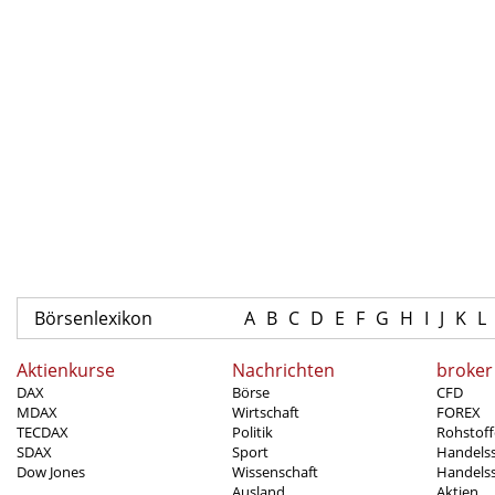
Börsenlexikon
A
B
C
D
E
F
G
H
I
J
K
L
Aktienkurse
Nachrichten
broker
DAX
Börse
CFD
MDAX
Wirtschaft
FOREX
TECDAX
Politik
Rohstoff
SDAX
Sport
Handels
Dow Jones
Wissenschaft
Handelss
Ausland
Aktien