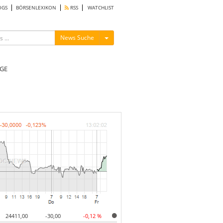
OGS
BÖRSENLEXIKON
RSS
WATCHLIST
Menü ein-/ausblenden
News Suche
GE
24411,00
-30,00
-0,12 %