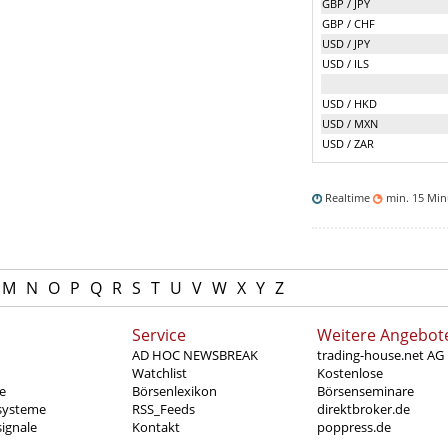
GBP / JPY
GBP / CHF
USD / JPY
USD / ILS
USD / HKD
USD / MXN
USD / ZAR
Realtime
min. 15 Mi
M
N
O
P
Q
R
S
T
U
V
W
X
Y
Z
Service
Weitere Angebot
AD HOC NEWSBREAK
trading-house.net AG
Watchlist
Kostenlose
e
Börsenlexikon
Börsenseminare
systeme
RSS_Feeds
direktbroker.de
ignale
Kontakt
poppress.de