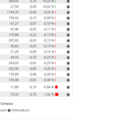
369,85
0,10
+0,03 %
27,58
0,00
+0,02 %
1194,70
-0,40
-0,03 %
159,50
-0,15
-0,09 %
67,27
-0,07
-0,10 %
47,48
-0,05
-0,11 %
175,88
-0,22
-0,13 %
297,65
-0,45
-0,15 %
36,82
-0,05
-0,15 %
51,29
-0,08
-0,16 %
40,55
-0,10
-0,23 %
264,03
-0,65
-0,25 %
232,90
-0,60
-0,26 %
175,89
-0,46
-0,26 %
135,08
-0,65
-0,48 %
11,80
-0,10
-0,84 %
73,33
-0,76
-1,02 %
 Schwarz
nuten
Schlusskurs