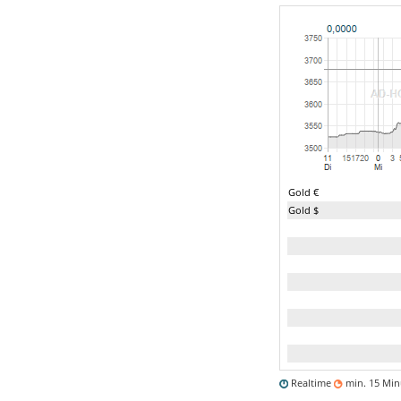
Gold €
Gold $
Realtime
min. 15 Mi