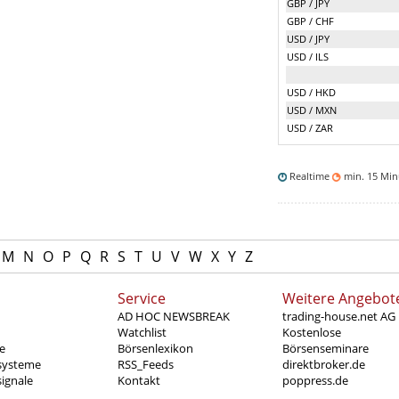
GBP / JPY
GBP / CHF
USD / JPY
USD / ILS
USD / HKD
USD / MXN
USD / ZAR
Realtime
min. 15 Mi
M
N
O
P
Q
R
S
T
U
V
W
X
Y
Z
Service
Weitere Angebot
AD HOC NEWSBREAK
trading-house.net AG
Watchlist
Kostenlose
e
Börsenlexikon
Börsenseminare
systeme
RSS_Feeds
direktbroker.de
ignale
Kontakt
poppress.de