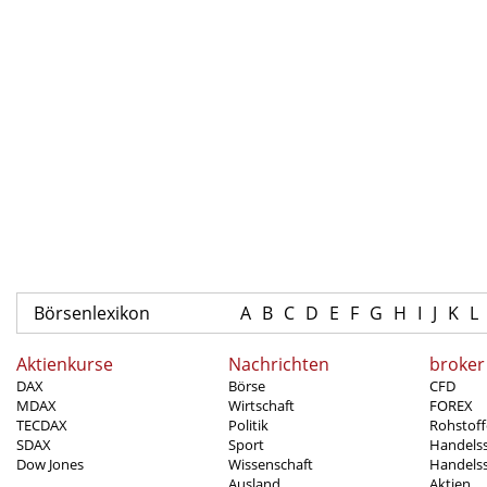
Börsenlexikon
A
B
C
D
E
F
G
H
I
J
K
L
Aktienkurse
Nachrichten
broker
DAX
Börse
CFD
MDAX
Wirtschaft
FOREX
TECDAX
Politik
Rohstoff
SDAX
Sport
Handels
Dow Jones
Wissenschaft
Handelss
Ausland
Aktien