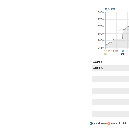
Gold €
Gold $
Realtime
min. 15 Mi