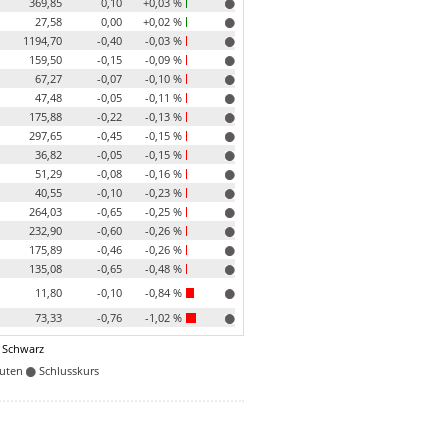
369,85
0,10
+0,03 %
27,58
0,00
+0,02 %
1194,70
-0,40
-0,03 %
159,50
-0,15
-0,09 %
67,27
-0,07
-0,10 %
47,48
-0,05
-0,11 %
175,88
-0,22
-0,13 %
297,65
-0,45
-0,15 %
36,82
-0,05
-0,15 %
51,29
-0,08
-0,16 %
40,55
-0,10
-0,23 %
264,03
-0,65
-0,25 %
232,90
-0,60
-0,26 %
175,89
-0,46
-0,26 %
135,08
-0,65
-0,48 %
11,80
-0,10
-0,84 %
73,33
-0,76
-1,02 %
 Schwarz
nuten
Schlusskurs