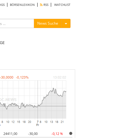
OGS
BÖRSENLEXIKON
RSS
WATCHLIST
Menü ein-/ausblenden
News Suche
GE
24411,00
-30,00
-0,12 %