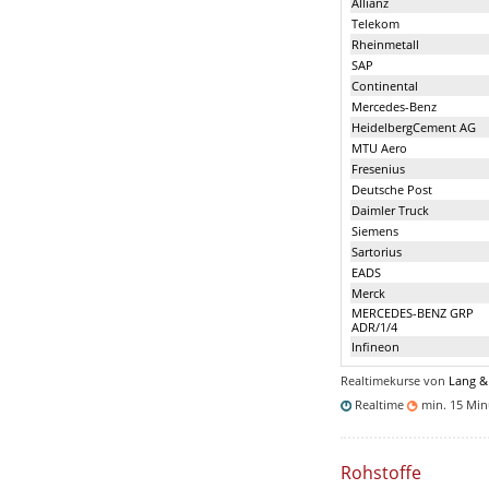
Allianz
Telekom
Rheinmetall
SAP
Continental
Mercedes-Benz
HeidelbergCement AG
MTU Aero
Fresenius
Deutsche Post
Daimler Truck
Siemens
Sartorius
EADS
Merck
MERCEDES-BENZ GRP
ADR/1/4
Infineon
Realtimekurse von
Lang &
Realtime
min. 15 Mi
Rohstoffe