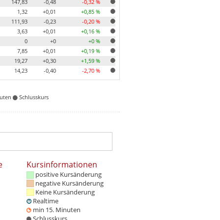
147,83
-0,48
-0,32 %
1,32
+0,01
+0,85 %
111,93
-0,23
-0,20 %
3,63
+0,01
+0,16 %
0
+0
+0 %
7,85
+0,01
+0,19 %
19,27
+0,30
+1,59 %
14,23
-0,40
-2,70 %
nuten
Schlusskurs
e
Kursinformationen
positive Kursänderung
negative Kursänderung
Keine Kursänderung
Realtime
min 15. Minuten
Schlusskurs