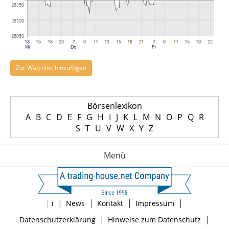
Zur Watchlist hinzufügen
Börsenlexikon
A
B
C
D
E
F
G
H
I
J
K
L
M
N
O
P
Q
R
S
T
U
V
W
X
Y
Z
Menü
|
|
|
|
|
i
News
Kontakt
Impressum
|
|
Datenschutzerklärung
Hinweise zum Datenschutz