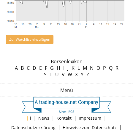
Zur Watchlist hinzufügen
Börsenlexikon
A
B
C
D
E
F
G
H
I
J
K
L
M
N
O
P
Q
R
S
T
U
V
W
X
Y
Z
Menü
|
|
|
|
|
i
News
Kontakt
Impressum
|
|
Datenschutzerklärung
Hinweise zum Datenschutz