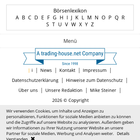
Börsenlexikon
A
B
C
D
E
F
G
H
I
J
K
L
M
N
O
P
Q
R
S
T
U
V
W
X
Y
Z
Menü
|
|
|
|
|
i
News
Kontakt
Impressum
|
|
Datenschutzerklärung
Hinweise zum Datenschutz
|
|
|
Über uns
Unsere Redaktion
Mike Steiner
2026 © Copyright
Wir verwenden Cookies, um Inhalte und Anzeigen zu
personalisieren, Funktionen für soziale Medien anbieten zu können
und die Zugriffe auf unsere Website zu analysieren. Außerdem geben
wir Informationen zu Ihrer Nutzung unserer Website an unsere
Partner für soziale Medien, Werbung und Analysen weiter.
Details
Verstanden