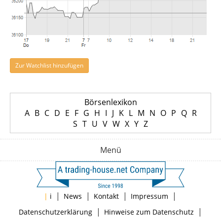
Zur Watchlist hinzufügen
Börsenlexikon
A
B
C
D
E
F
G
H
I
J
K
L
M
N
O
P
Q
R
S
T
U
V
W
X
Y
Z
Menü
|
|
|
|
|
i
News
Kontakt
Impressum
|
|
Datenschutzerklärung
Hinweise zum Datenschutz