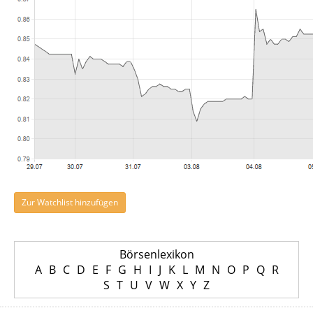
Zur Watchlist hinzufügen
Börsenlexikon
A
B
C
D
E
F
G
H
I
J
K
L
M
N
O
P
Q
R
S
T
U
V
W
X
Y
Z