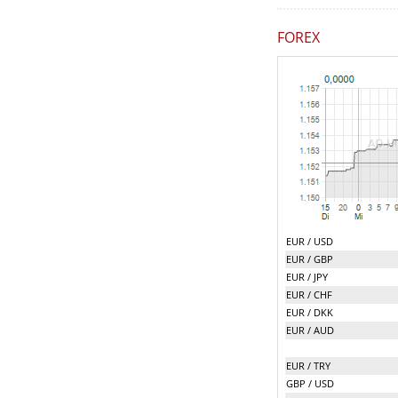
FOREX
EUR / USD
EUR / GBP
EUR / JPY
EUR / CHF
EUR / DKK
EUR / AUD
EUR / TRY
GBP / USD