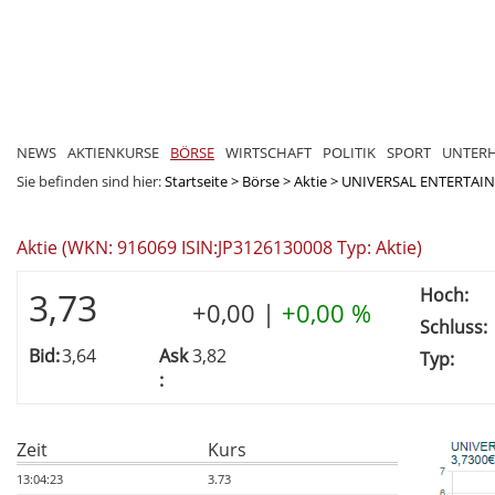
NEWS
AKTIENKURSE
BÖRSE
WIRTSCHAFT
POLITIK
SPORT
UNTER
Sie befinden sind hier:
Startseite
>
Börse
>
Aktie
>
UNIVERSAL ENTERTAI
Aktie (WKN: 916069 ISIN:JP3126130008 Typ: Aktie)
Hoch:
3,73
+0,00
|
+0,00 %
Schluss:
Bid:
3,64
Ask
3,82
Typ:
:
Zeit
Kurs
13:04:23
3.73