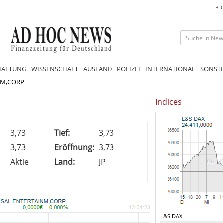
BL
HALTUNG
WISSENSCHAFT
AUSLAND
POLIZEI
INTERNATIONAL
SONSTI
NM,CORP
Indices
3,73
Tief:
3,73
3,73
Eröffnung:
3,73
Aktie
Land:
JP
L&S DAX