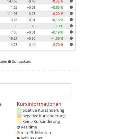
147,83
-0,48
-0,32 %
1,32
+0,01
+0,85 %
111,93
-0,23
-0,20 %
3,63
+0,01
+0,16 %
0
+0
+0 %
7,85
+0,01
+0,19 %
19,27
+0,30
+1,59 %
14,23
-0,40
-2,70 %
nuten
Schlusskurs
e
Kursinformationen
positive Kursänderung
negative Kursänderung
Keine Kursänderung
Realtime
min 15. Minuten
Schlusskurs