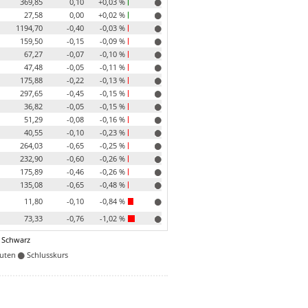
369,85
0,10
+0,03 %
27,58
0,00
+0,02 %
1194,70
-0,40
-0,03 %
159,50
-0,15
-0,09 %
67,27
-0,07
-0,10 %
47,48
-0,05
-0,11 %
175,88
-0,22
-0,13 %
297,65
-0,45
-0,15 %
36,82
-0,05
-0,15 %
51,29
-0,08
-0,16 %
40,55
-0,10
-0,23 %
264,03
-0,65
-0,25 %
232,90
-0,60
-0,26 %
175,89
-0,46
-0,26 %
135,08
-0,65
-0,48 %
11,80
-0,10
-0,84 %
73,33
-0,76
-1,02 %
 Schwarz
nuten
Schlusskurs