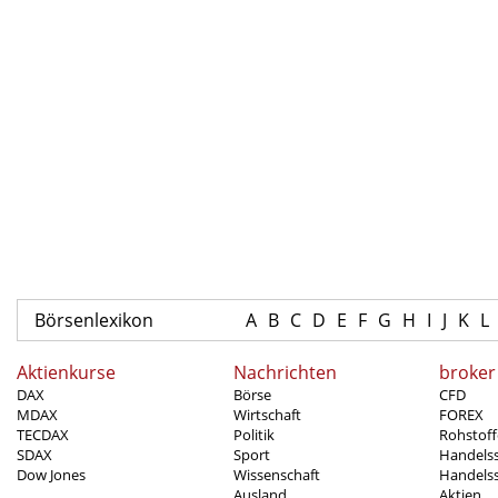
Börsenlexikon
A
B
C
D
E
F
G
H
I
J
K
L
Aktienkurse
Nachrichten
broker
DAX
Börse
CFD
MDAX
Wirtschaft
FOREX
TECDAX
Politik
Rohstoff
SDAX
Sport
Handels
Dow Jones
Wissenschaft
Handelss
Ausland
Aktien