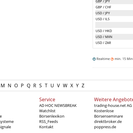
GBP / JPY
GBP / CHF
USD / JPY
USD / ILS
USD / HKD
USD / MXN
USD / ZAR
Realtime
min. 15 Mi
M
N
O
P
Q
R
S
T
U
V
W
X
Y
Z
Service
Weitere Angebot
AD HOC NEWSBREAK
trading-house.net AG
Watchlist
Kostenlose
e
Börsenlexikon
Börsenseminare
systeme
RSS_Feeds
direktbroker.de
ignale
Kontakt
poppress.de