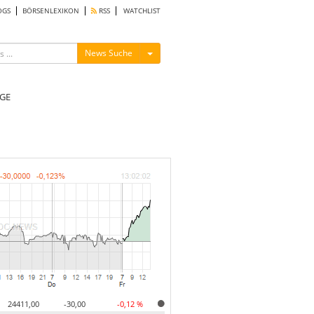
OGS
BÖRSENLEXIKON
RSS
WATCHLIST
Menü ein-/ausblenden
News Suche
GE
24411,00
-30,00
-0,12 %