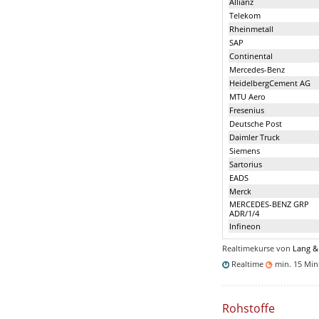
Allianz
Telekom
Rheinmetall
SAP
Continental
Mercedes-Benz
HeidelbergCement AG
MTU Aero
Fresenius
Deutsche Post
Daimler Truck
Siemens
Sartorius
EADS
Merck
MERCEDES-BENZ GRP
ADR/1/4
Infineon
Realtimekurse von
Lang &
Realtime
min. 15 Mi
Rohstoffe