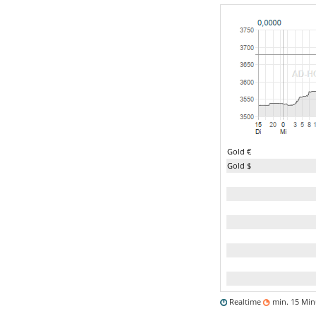
Gold €
Gold $
Realtime
min. 15 Mi