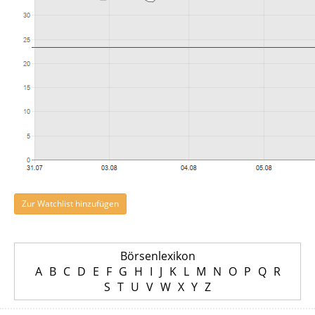
Zur Watchlist hinzufügen
Börsenlexikon
A
B
C
D
E
F
G
H
I
J
K
L
M
N
O
P
Q
R
S
T
U
V
W
X
Y
Z