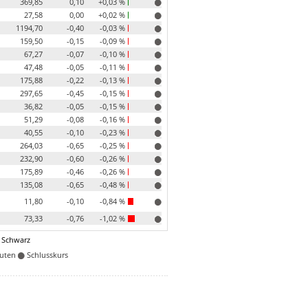
369,85
0,10
+0,03 %
27,58
0,00
+0,02 %
1194,70
-0,40
-0,03 %
159,50
-0,15
-0,09 %
67,27
-0,07
-0,10 %
47,48
-0,05
-0,11 %
175,88
-0,22
-0,13 %
297,65
-0,45
-0,15 %
36,82
-0,05
-0,15 %
51,29
-0,08
-0,16 %
40,55
-0,10
-0,23 %
264,03
-0,65
-0,25 %
232,90
-0,60
-0,26 %
175,89
-0,46
-0,26 %
135,08
-0,65
-0,48 %
11,80
-0,10
-0,84 %
73,33
-0,76
-1,02 %
 Schwarz
nuten
Schlusskurs