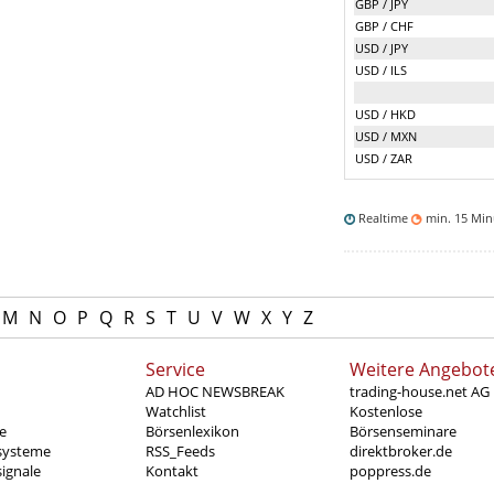
GBP / JPY
GBP / CHF
USD / JPY
USD / ILS
USD / HKD
USD / MXN
USD / ZAR
Realtime
min. 15 Mi
M
N
O
P
Q
R
S
T
U
V
W
X
Y
Z
Service
Weitere Angebot
AD HOC NEWSBREAK
trading-house.net AG
Watchlist
Kostenlose
e
Börsenlexikon
Börsenseminare
systeme
RSS_Feeds
direktbroker.de
ignale
Kontakt
poppress.de