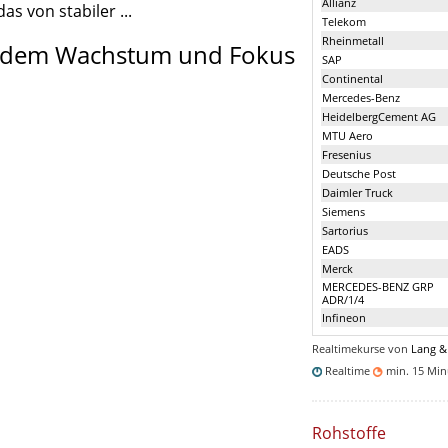
Allianz
as von stabiler ...
Telekom
Rheinmetall
solidem Wachstum und Fokus
SAP
Continental
Mercedes-Benz
HeidelbergCement AG
MTU Aero
Fresenius
Deutsche Post
Daimler Truck
Siemens
Sartorius
EADS
Merck
MERCEDES-BENZ GRP
ADR/1/4
Infineon
Realtimekurse von
Lang &
Realtime
min. 15 Mi
Rohstoffe