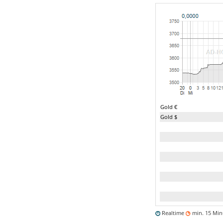
Gold €
Gold $
Realtime
min. 15 Mi