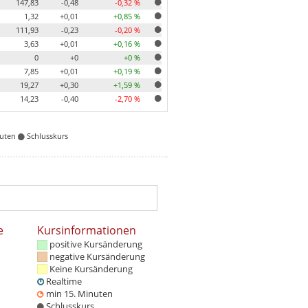
147,83
-0,48
-0,32 %
1,32
+0,01
+0,85 %
111,93
-0,23
-0,20 %
3,63
+0,01
+0,16 %
0
+0
+0 %
7,85
+0,01
+0,19 %
19,27
+0,30
+1,59 %
14,23
-0,40
-2,70 %
nuten
Schlusskurs
e
Kursinformationen
positive Kursänderung
negative Kursänderung
Keine Kursänderung
Realtime
min 15. Minuten
Schlusskurs