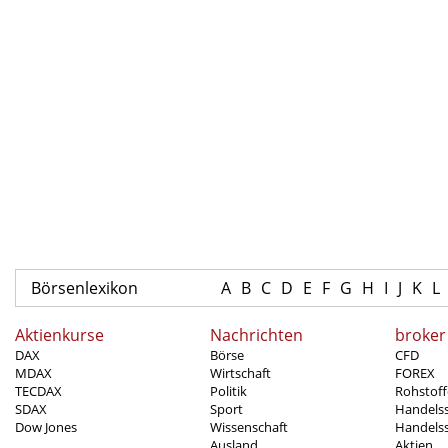
Börsenlexikon
A
B
C
D
E
F
G
H
I
J
K
L
Aktienkurse
Nachrichten
broker
DAX
Börse
CFD
MDAX
Wirtschaft
FOREX
TECDAX
Politik
Rohstoff
SDAX
Sport
Handels
Dow Jones
Wissenschaft
Handelss
Ausland
Aktien