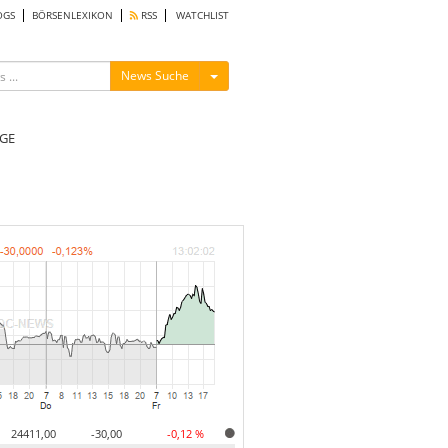
OGS
BÖRSENLEXIKON
RSS
WATCHLIST
Menü ein-/ausblenden
News Suche
GE
24411,00
-30,00
-0,12 %