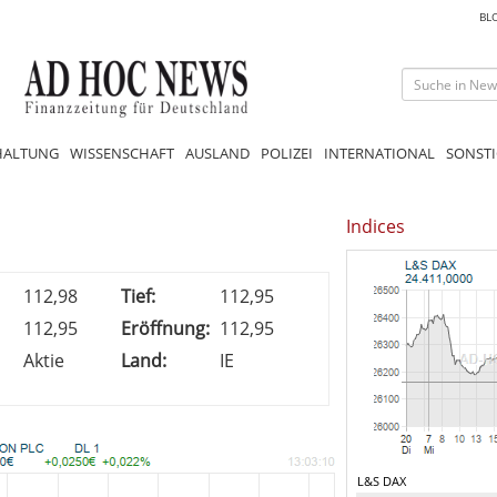
BL
HALTUNG
WISSENSCHAFT
AUSLAND
POLIZEI
INTERNATIONAL
SONSTI
Indices
112,98
Tief:
112,95
112,95
Eröffnung:
112,95
Aktie
Land:
IE
L&S DAX