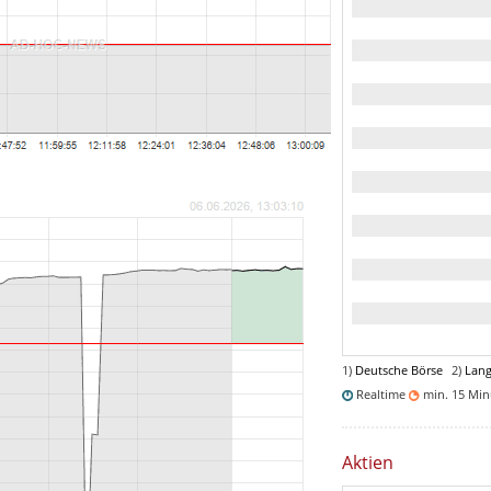
1)
Deutsche Börse
2)
Lang
Realtime
min. 15 Mi
Aktien