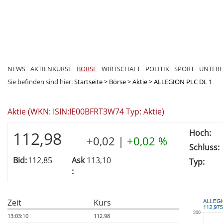
NEWS
AKTIENKURSE
BÖRSE
WIRTSCHAFT
POLITIK
SPORT
UNTER
Sie befinden sind hier:
Startseite
>
Börse
>
Aktie
>
ALLEGION PLC DL 1
Aktie (WKN: ISIN:IE00BFRT3W74 Typ: Aktie)
Hoch:
112,98
+0,02
|
+0,02 %
Schluss:
Bid:
112,85
Ask
113,10
Typ:
:
Zeit
Kurs
13:03:10
112.98