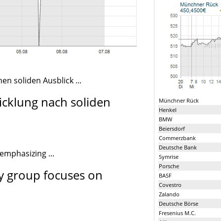
en soliden Ausblick ...
wicklung nach soliden
Münchner Rück
Henkel
BMW
Beiersdorf
Commerzbank
Deutsche Bank
 emphasizing ...
Symrise
Porsche
ity group focuses on
BASF
Covestro
Zalando
Deutsche Börse
Fresenius M.C.