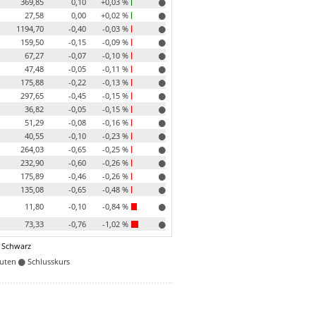
369,85
0,10
+0,03 %
27,58
0,00
+0,02 %
1194,70
-0,40
-0,03 %
159,50
-0,15
-0,09 %
67,27
-0,07
-0,10 %
47,48
-0,05
-0,11 %
175,88
-0,22
-0,13 %
297,65
-0,45
-0,15 %
36,82
-0,05
-0,15 %
51,29
-0,08
-0,16 %
40,55
-0,10
-0,23 %
264,03
-0,65
-0,25 %
232,90
-0,60
-0,26 %
175,89
-0,46
-0,26 %
135,08
-0,65
-0,48 %
11,80
-0,10
-0,84 %
73,33
-0,76
-1,02 %
 Schwarz
nuten
Schlusskurs