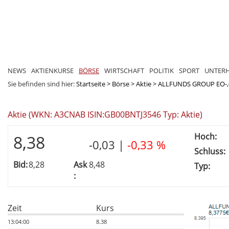
NEWS
AKTIENKURSE
BÖRSE
WIRTSCHAFT
POLITIK
SPORT
UNTER
Sie befinden sind hier:
Startseite
>
Börse
>
Aktie
>
ALLFUNDS GROUP EO-,
Aktie (WKN: A3CNAB ISIN:GB00BNTJ3546 Typ: Aktie)
Hoch:
8,38
-0,03
|
-0,33 %
Schluss:
Bid:
8,28
Ask
8,48
Typ:
:
Zeit
Kurs
13:04:00
8.38