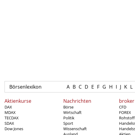
Börsenlexikon
A
B
C
D
E
F
G
H
I
J
K
L
Aktienkurse
Nachrichten
broker
DAX
Börse
CFD
MDAX
Wirtschaft
FOREX
TECDAX
Politik
Rohstoff
SDAX
Sport
Handels
Dow Jones
Wissenschaft
Handelss
Ausland
Aktien