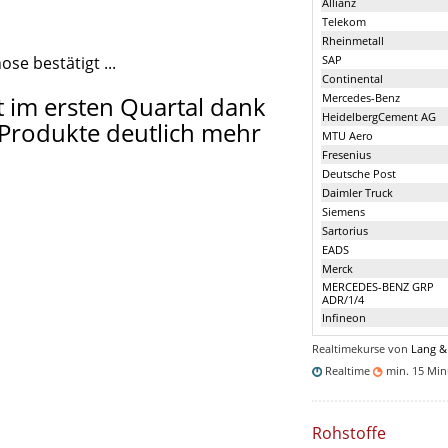
Allianz
Telekom
Rheinmetall
se bestätigt ...
SAP
Continental
 im ersten Quartal dank
Mercedes-Benz
HeidelbergCement AG
Produkte deutlich mehr
MTU Aero
Fresenius
Deutsche Post
Daimler Truck
Siemens
Sartorius
EADS
Merck
MERCEDES-BENZ GRP
ADR/1/4
Infineon
Realtimekurse von
Lang &
Realtime
min. 15 Mi
Rohstoffe