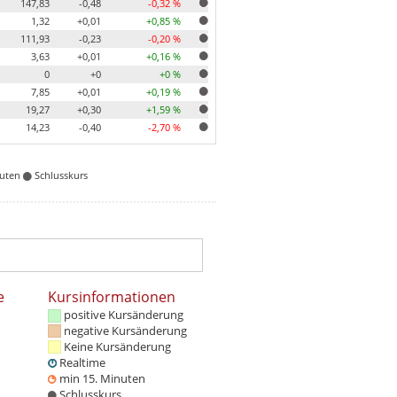
147,83
-0,48
-0,32 %
1,32
+0,01
+0,85 %
111,93
-0,23
-0,20 %
3,63
+0,01
+0,16 %
0
+0
+0 %
7,85
+0,01
+0,19 %
19,27
+0,30
+1,59 %
14,23
-0,40
-2,70 %
nuten
Schlusskurs
e
Kursinformationen
positive Kursänderung
negative Kursänderung
Keine Kursänderung
Realtime
min 15. Minuten
Schlusskurs