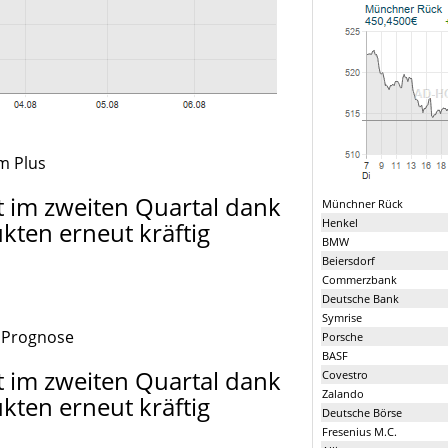
im Plus
 im zweiten Quartal dank
Münchner Rück
Henkel
kten erneut kräftig
BMW
Beiersdorf
Commerzbank
Deutsche Bank
Symrise
t Prognose
Porsche
BASF
 im zweiten Quartal dank
Covestro
Zalando
kten erneut kräftig
Deutsche Börse
Fresenius M.C.