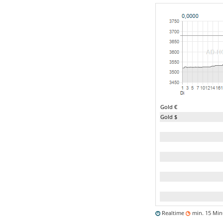
Gold €
Gold $
Realtime
min. 15 Mi