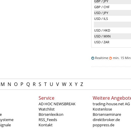
GBP / JPY
GBP / CHF
USD / JPY
USD / ILS
USD / HKD
USD / MXN
USD / ZAR
Realtime
min. 15 Mi
M
N
O
P
Q
R
S
T
U
V
W
X
Y
Z
Service
Weitere Angebot
AD HOC NEWSBREAK
trading-house.net AG
Watchlist
Kostenlose
e
Börsenlexikon
Börsenseminare
systeme
RSS_Feeds
direktbroker.de
ignale
Kontakt
poppress.de