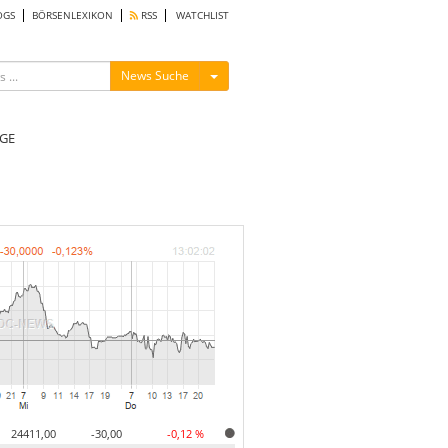
OGS
BÖRSENLEXIKON
RSS
WATCHLIST
Menü ein-/ausblenden
News Suche
GE
24411,00
-30,00
-0,12 %