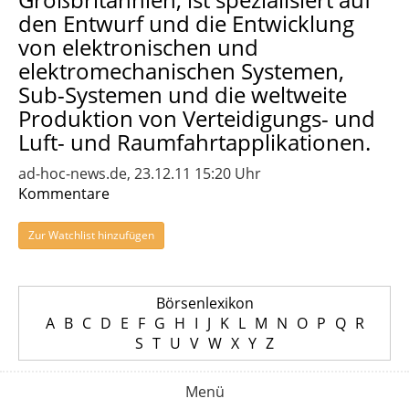
den Entwurf und die Entwicklung
von elektronischen und
elektromechanischen Systemen,
Sub-Systemen und die weltweite
Produktion von Verteidigungs- und
Luft- und Raumfahrtapplikationen.
ad-hoc-news.de, 23.12.11 15:20 Uhr
Kommentare
Zur Watchlist hinzufügen
Börsenlexikon
A
B
C
D
E
F
G
H
I
J
K
L
M
N
O
P
Q
R
S
T
U
V
W
X
Y
Z
Menü