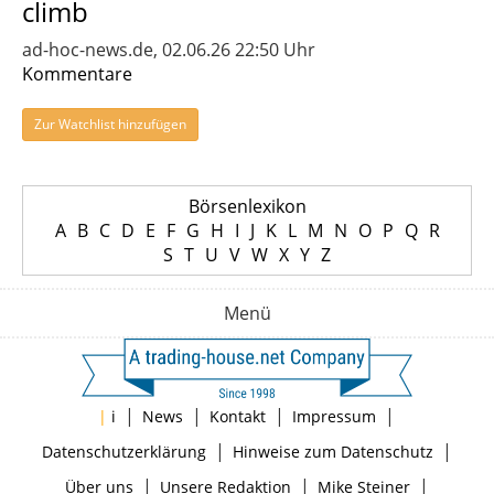
climb
ad-hoc-news.de, 02.06.26 22:50 Uhr
Kommentare
Zur Watchlist hinzufügen
Börsenlexikon
A
B
C
D
E
F
G
H
I
J
K
L
M
N
O
P
Q
R
S
T
U
V
W
X
Y
Z
Menü
|
|
|
|
|
i
News
Kontakt
Impressum
|
|
Datenschutzerklärung
Hinweise zum Datenschutz
|
|
|
Über uns
Unsere Redaktion
Mike Steiner