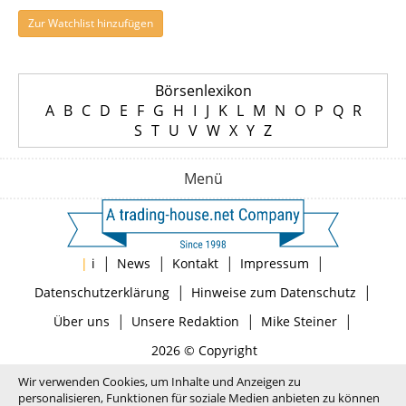
Zur Watchlist hinzufügen
Börsenlexikon
A
B
C
D
E
F
G
H
I
J
K
L
M
N
O
P
Q
R
S
T
U
V
W
X
Y
Z
Menü
|
|
|
|
|
i
News
Kontakt
Impressum
|
|
Datenschutzerklärung
Hinweise zum Datenschutz
|
|
|
Über uns
Unsere Redaktion
Mike Steiner
2026 © Copyright
Wir verwenden Cookies, um Inhalte und Anzeigen zu
personalisieren, Funktionen für soziale Medien anbieten zu können