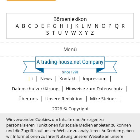
Börsenlexikon
A
B
C
D
E
F
G
H
I
J
K
L
M
N
O
P
Q
R
S
T
U
V
W
X
Y
Z
Menü
|
|
|
|
|
i
News
Kontakt
Impressum
|
|
Datenschutzerklärung
Hinweise zum Datenschutz
|
|
|
Über uns
Unsere Redaktion
Mike Steiner
2026 © Copyright
Wir verwenden Cookies, um Inhalte und Anzeigen zu
personalisieren, Funktionen für soziale Medien anbieten zu können
und die Zugriffe auf unsere Website zu analysieren. Außerdem geben
wir Informationen zu Ihrer Nutzung unserer Website an unsere