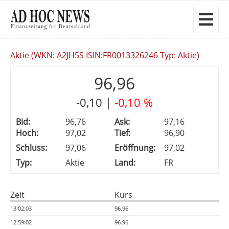
Aktie (WKN: A2JH5S ISIN:FR0013326246 Typ: Aktie)
96,96
-0,10
|
-0,10 %
Bid:
96,76
Ask:
97,16
Hoch:
97,02
Tief:
96,90
Schluss:
97,06
Eröffnung:
97,02
Typ:
Aktie
Land:
FR
Zeit
Kurs
13:02:03
96.96
12:59:02
96.96