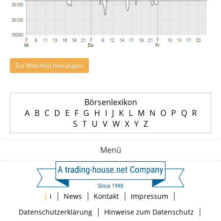
Zur Watchlist hinzufügen
Börsenlexikon
A
B
C
D
E
F
G
H
I
J
K
L
M
N
O
P
Q
R
S
T
U
V
W
X
Y
Z
Menü
|
|
|
|
|
i
News
Kontakt
Impressum
|
|
Datenschutzerklärung
Hinweise zum Datenschutz