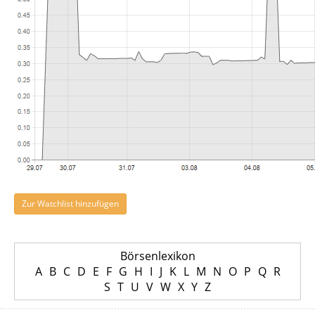
Zur Watchlist hinzufügen
Börsenlexikon
A
B
C
D
E
F
G
H
I
J
K
L
M
N
O
P
Q
R
S
T
U
V
W
X
Y
Z