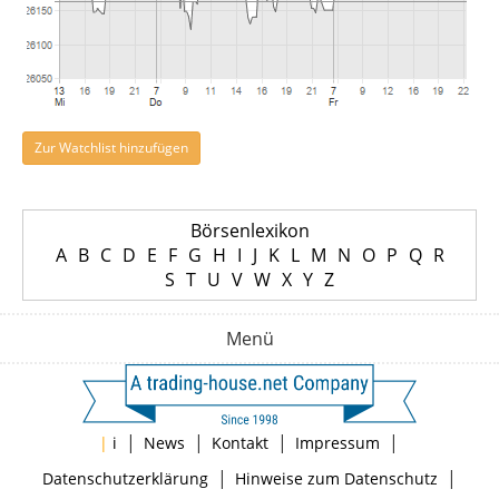
Zur Watchlist hinzufügen
Börsenlexikon
A
B
C
D
E
F
G
H
I
J
K
L
M
N
O
P
Q
R
S
T
U
V
W
X
Y
Z
Menü
|
|
|
|
|
i
News
Kontakt
Impressum
|
|
Datenschutzerklärung
Hinweise zum Datenschutz