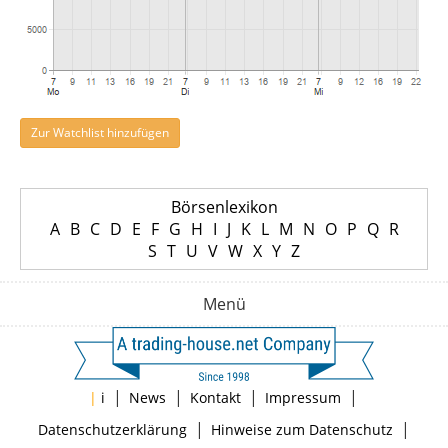
Zur Watchlist hinzufügen
Börsenlexikon
A
B
C
D
E
F
G
H
I
J
K
L
M
N
O
P
Q
R
S
T
U
V
W
X
Y
Z
Menü
|
|
|
|
|
i
News
Kontakt
Impressum
|
|
Datenschutzerklärung
Hinweise zum Datenschutz