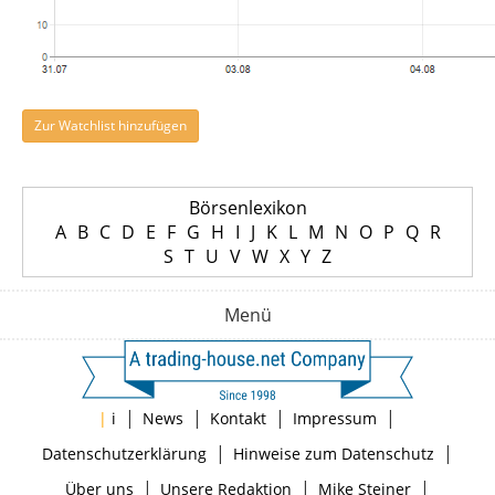
Zur Watchlist hinzufügen
Börsenlexikon
A
B
C
D
E
F
G
H
I
J
K
L
M
N
O
P
Q
R
S
T
U
V
W
X
Y
Z
Menü
|
|
|
|
|
i
News
Kontakt
Impressum
|
|
Datenschutzerklärung
Hinweise zum Datenschutz
|
|
|
Über uns
Unsere Redaktion
Mike Steiner