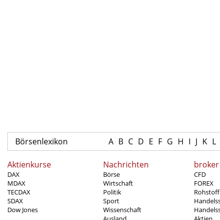
Börsenlexikon
A
B
C
D
E
F
G
H
I
J
K
L
Aktienkurse
Nachrichten
broker
DAX
Börse
CFD
MDAX
Wirtschaft
FOREX
TECDAX
Politik
Rohstoff
SDAX
Sport
Handels
Dow Jones
Wissenschaft
Handelss
Ausland
Aktien