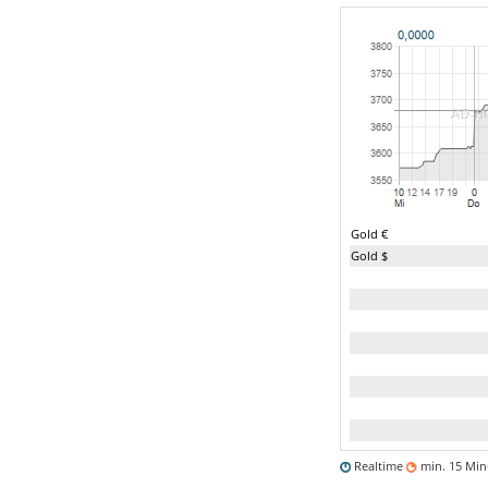
Gold €
Gold $
Realtime
min. 15 Mi