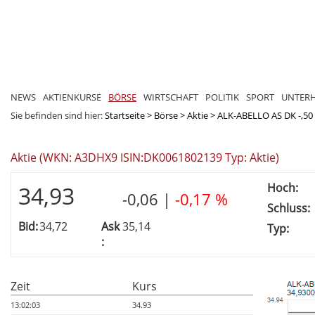
NEWS
AKTIENKURSE
BÖRSE
WIRTSCHAFT
POLITIK
SPORT
UNTER
Sie befinden sind hier:
Startseite
>
Börse
>
Aktie
>
ALK-ABELLO AS DK -,50
Aktie (WKN: A3DHX9 ISIN:DK0061802139 Typ: Aktie)
Hoch:
34,93
-0,06
|
-0,17 %
Schluss:
Bid:
34,72
Ask
35,14
Typ:
:
Zeit
Kurs
13:02:03
34.93