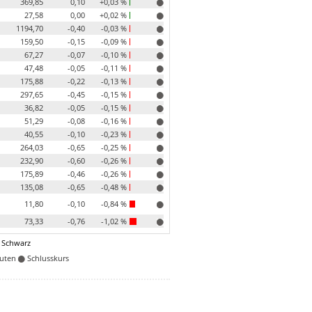
369,85
0,10
+0,03 %
27,58
0,00
+0,02 %
1194,70
-0,40
-0,03 %
159,50
-0,15
-0,09 %
67,27
-0,07
-0,10 %
47,48
-0,05
-0,11 %
175,88
-0,22
-0,13 %
297,65
-0,45
-0,15 %
36,82
-0,05
-0,15 %
51,29
-0,08
-0,16 %
40,55
-0,10
-0,23 %
264,03
-0,65
-0,25 %
232,90
-0,60
-0,26 %
175,89
-0,46
-0,26 %
135,08
-0,65
-0,48 %
11,80
-0,10
-0,84 %
73,33
-0,76
-1,02 %
 Schwarz
nuten
Schlusskurs