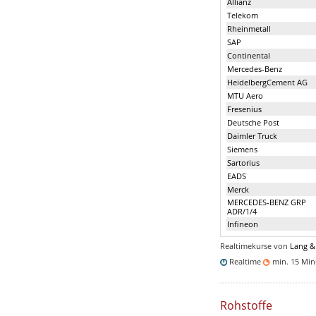
Allianz
Telekom
Rheinmetall
SAP
Continental
Mercedes-Benz
HeidelbergCement AG
MTU Aero
Fresenius
Deutsche Post
Daimler Truck
Siemens
Sartorius
EADS
Merck
MERCEDES-BENZ GRP
ADR/1/4
Infineon
Realtimekurse von
Lang &
Realtime
min. 15 Mi
Rohstoffe