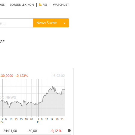
OGS
BÖRSENLEXIKON
RSS
WATCHLIST
Menü ein-/ausblenden
News Suche
GE
24411,00
-30,00
-0,12 %