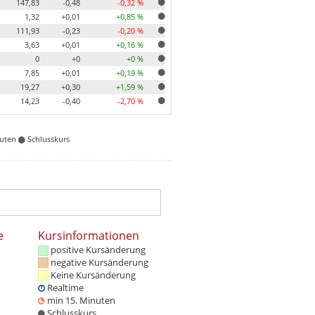
147,83
-0,48
-0,32 %
1,32
+0,01
+0,85 %
111,93
-0,23
-0,20 %
3,63
+0,01
+0,16 %
0
+0
+0 %
7,85
+0,01
+0,19 %
19,27
+0,30
+1,59 %
14,23
-0,40
-2,70 %
nuten
Schlusskurs
e
Kursinformationen
positive Kursänderung
negative Kursänderung
Keine Kursänderung
Realtime
min 15. Minuten
Schlusskurs