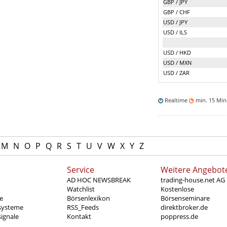
GBP / JPY
GBP / CHF
USD / JPY
USD / ILS
USD / HKD
USD / MXN
USD / ZAR
Realtime
min. 15 Mi
M
N
O
P
Q
R
S
T
U
V
W
X
Y
Z
Service
Weitere Angebot
AD HOC NEWSBREAK
trading-house.net AG
Watchlist
Kostenlose
e
Börsenlexikon
Börsenseminare
systeme
RSS_Feeds
direktbroker.de
ignale
Kontakt
poppress.de