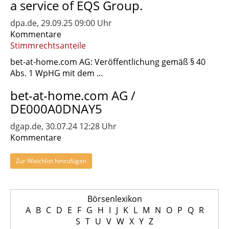
a service of EQS Group.
dpa.de, 29.09.25 09:00 Uhr
Kommentare
Stimmrechtsanteile
bet-at-home.com AG: Veröffentlichung gemäß § 40
Abs. 1 WpHG mit dem ...
bet-at-home.com AG /
DE000A0DNAY5
dgap.de, 30.07.24 12:28 Uhr
Kommentare
Zur Watchlist hinzufügen
Börsenlexikon
A
B
C
D
E
F
G
H
I
J
K
L
M
N
O
P
Q
R
S
T
U
V
W
X
Y
Z