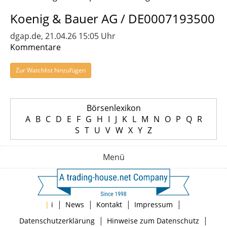
Koenig & Bauer AG / DE0007193500
dgap.de, 21.04.26 15:05 Uhr
Kommentare
Zur Watchlist hinzufügen
Börsenlexikon
A
B
C
D
E
F
G
H
I
J
K
L
M
N
O
P
Q
R
S
T
U
V
W
X
Y
Z
Menü
|
|
|
|
|
i
News
Kontakt
Impressum
|
|
Datenschutzerklärung
Hinweise zum Datenschutz