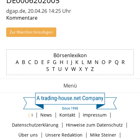
DE0006202005
dgap.de, 20.04.26 14:25 Uhr
Kommentare
Zur Watchlist hinzufügen
Börsenlexikon
A
B
C
D
E
F
G
H
I
J
K
L
M
N
O
P
Q
R
S
T
U
V
W
X
Y
Z
Menü
|
|
|
|
|
i
News
Kontakt
Impressum
|
|
Datenschutzerklärung
Hinweise zum Datenschutz
|
|
|
Über uns
Unsere Redaktion
Mike Steiner