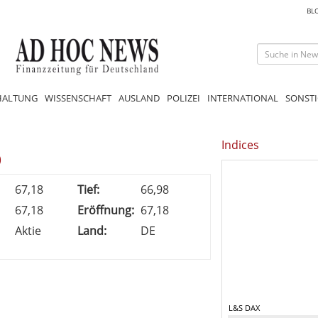
BL
HALTUNG
WISSENSCHAFT
AUSLAND
POLIZEI
INTERNATIONAL
SONSTI
Indices
)
67,18
Tief:
66,98
67,18
Eröffnung:
67,18
Aktie
Land:
DE
L&S DAX