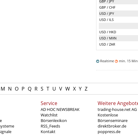
GBP / JPY
GBP / CHF
USD / JPY
USD / ILS
USD / HKD
USD / MXN
USD / ZAR
Realtime
min. 15 Mi
M
N
O
P
Q
R
S
T
U
V
W
X
Y
Z
Service
Weitere Angebot
AD HOC NEWSBREAK
trading-house.net AG
Watchlist
Kostenlose
e
Börsenlexikon
Börsenseminare
systeme
RSS_Feeds
direktbroker.de
ignale
Kontakt
poppress.de