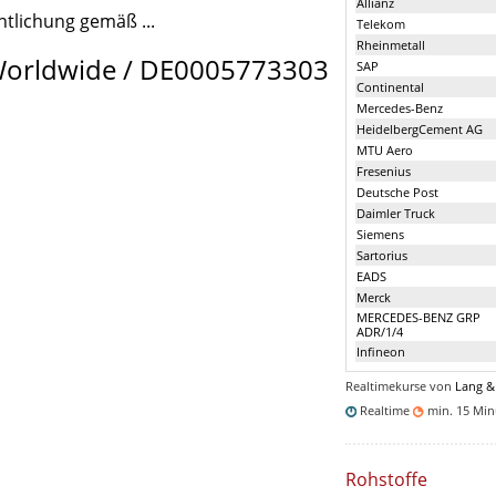
Allianz
ntlichung gemäß ...
Telekom
Rheinmetall
s Worldwide / DE0005773303
SAP
Continental
Mercedes-Benz
HeidelbergCement AG
MTU Aero
Fresenius
Deutsche Post
Daimler Truck
Siemens
Sartorius
EADS
Merck
MERCEDES-BENZ GRP
ADR/1/4
Infineon
Realtimekurse von
Lang &
Realtime
min. 15 Mi
Rohstoffe