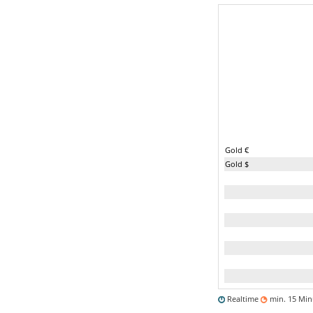
Gold €
Gold $
Realtime
min. 15 Mi