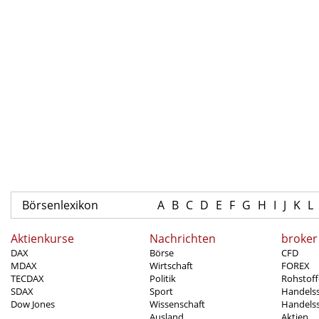
Börsenlexikon
A
B
C
D
E
F
G
H
I
J
K
L
Aktienkurse
Nachrichten
broker
DAX
Börse
CFD
MDAX
Wirtschaft
FOREX
TECDAX
Politik
Rohstoff
SDAX
Sport
Handels
Dow Jones
Wissenschaft
Handelss
Ausland
Aktien