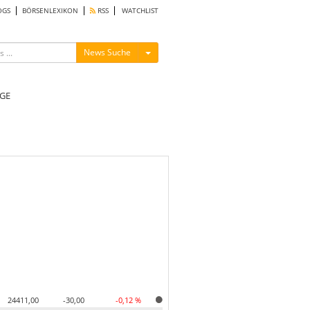
OGS
BÖRSENLEXIKON
RSS
WATCHLIST
Menü ein-/ausblenden
News Suche
GE
24411,00
-30,00
-0,12 %