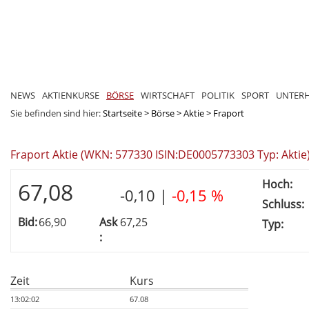
NEWS
AKTIENKURSE
BÖRSE
WIRTSCHAFT
POLITIK
SPORT
UNTER
Sie befinden sind hier:
Startseite
>
Börse
>
Aktie
>
Fraport
Fraport Aktie (WKN: 577330 ISIN:DE0005773303 Typ: Aktie
Hoch:
67,08
-0,10
|
-0,15 %
Schluss:
Bid:
66,90
Ask
67,25
Typ:
:
Zeit
Kurs
13:02:02
67.08