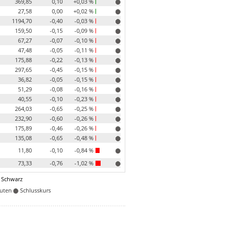
369,85
0,10
+0,03 %
27,58
0,00
+0,02 %
1194,70
-0,40
-0,03 %
159,50
-0,15
-0,09 %
67,27
-0,07
-0,10 %
47,48
-0,05
-0,11 %
175,88
-0,22
-0,13 %
297,65
-0,45
-0,15 %
36,82
-0,05
-0,15 %
51,29
-0,08
-0,16 %
40,55
-0,10
-0,23 %
264,03
-0,65
-0,25 %
232,90
-0,60
-0,26 %
175,89
-0,46
-0,26 %
135,08
-0,65
-0,48 %
11,80
-0,10
-0,84 %
73,33
-0,76
-1,02 %
 Schwarz
nuten
Schlusskurs