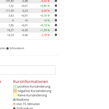
147,83
-0,48
-0,32 %
1,32
+0,01
+0,85 %
111,93
-0,23
-0,20 %
3,63
+0,01
+0,16 %
0
+0
+0 %
7,85
+0,01
+0,19 %
19,27
+0,30
+1,59 %
14,23
-0,40
-2,70 %
nuten
Schlusskurs
e
Kursinformationen
positive Kursänderung
negative Kursänderung
Keine Kursänderung
Realtime
min 15. Minuten
Schlusskurs