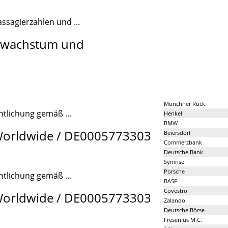
ssagierzahlen und ...
ierwachstum und
Münchner Rück
ntlichung gemäß ...
Henkel
BMW
s Worldwide / DE0005773303
Beiersdorf
Commerzbank
Deutsche Bank
Symrise
Porsche
ntlichung gemäß ...
BASF
Covestro
s Worldwide / DE0005773303
Zalando
Deutsche Börse
Fresenius M.C.