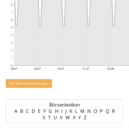
Zur Watchlist hinzufügen
Börsenlexikon
A
B
C
D
E
F
G
H
I
J
K
L
M
N
O
P
Q
R
S
T
U
V
W
X
Y
Z