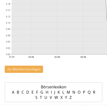
Zur Watchlist hinzufügen
Börsenlexikon
A
B
C
D
E
F
G
H
I
J
K
L
M
N
O
P
Q
R
S
T
U
V
W
X
Y
Z