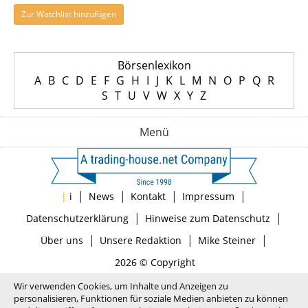
Zur Watchlist hinzufügen
Börsenlexikon
A
B
C
D
E
F
G
H
I
J
K
L
M
N
O
P
Q
R
S
T
U
V
W
X
Y
Z
Menü
|
|
|
|
|
i
News
Kontakt
Impressum
|
|
Datenschutzerklärung
Hinweise zum Datenschutz
|
|
|
Über uns
Unsere Redaktion
Mike Steiner
2026 © Copyright
Wir verwenden Cookies, um Inhalte und Anzeigen zu
personalisieren, Funktionen für soziale Medien anbieten zu können