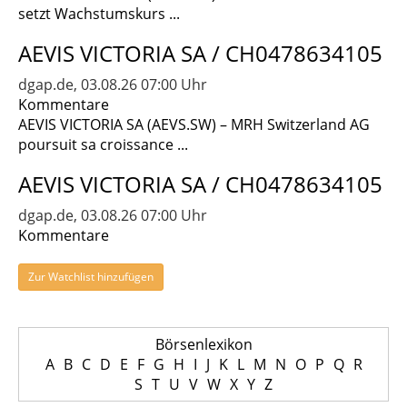
setzt Wachstumskurs ...
AEVIS VICTORIA SA / CH0478634105
dgap.de, 03.08.26 07:00 Uhr
Kommentare
AEVIS VICTORIA SA (AEVS.SW) – MRH Switzerland AG
poursuit sa croissance ...
AEVIS VICTORIA SA / CH0478634105
dgap.de, 03.08.26 07:00 Uhr
Kommentare
Zur Watchlist hinzufügen
Börsenlexikon
A
B
C
D
E
F
G
H
I
J
K
L
M
N
O
P
Q
R
S
T
U
V
W
X
Y
Z