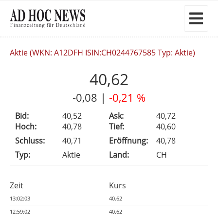
Aktie (WKN: A12DFH ISIN:CH0244767585 Typ: Aktie)
40,62
-0,08
|
-0,21 %
Bid:
40,52
Ask:
40,72
Hoch:
40,78
Tief:
40,60
Schluss:
40,71
Eröffnung:
40,78
Typ:
Aktie
Land:
CH
Zeit
Kurs
13:02:03
40.62
12:59:02
40.62