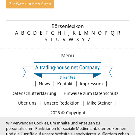
Zur Watchlist hinzufügen
Börsenlexikon
A
B
C
D
E
F
G
H
I
J
K
L
M
N
O
P
Q
R
S
T
U
V
W
X
Y
Z
Menü
|
|
|
|
|
i
News
Kontakt
Impressum
|
|
Datenschutzerklärung
Hinweise zum Datenschutz
|
|
|
Über uns
Unsere Redaktion
Mike Steiner
2026 © Copyright
Wir verwenden Cookies, um Inhalte und Anzeigen zu
personalisieren, Funktionen für soziale Medien anbieten zu können
und die Zugriffe auf unsere Website zu analysieren. Außerdem geben