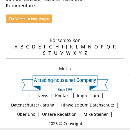
Kommentare
Zur Watchlist hinzufügen
Börsenlexikon
A
B
C
D
E
F
G
H
I
J
K
L
M
N
O
P
Q
R
S
T
U
V
W
X
Y
Z
Menü
|
|
|
|
|
i
News
Kontakt
Impressum
|
|
Datenschutzerklärung
Hinweise zum Datenschutz
|
|
|
Über uns
Unsere Redaktion
Mike Steiner
2026 © Copyright