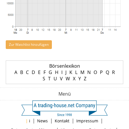
Zur Watchlist hinzufügen
Börsenlexikon
A
B
C
D
E
F
G
H
I
J
K
L
M
N
O
P
Q
R
S
T
U
V
W
X
Y
Z
Menü
|
|
|
|
|
i
News
Kontakt
Impressum