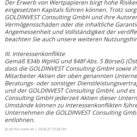
Der Erwerb von Wertpapieren birgt hohe Risiken
eingesetzten Kapitals führen können. Trotz sor
GOLDINVEST Consulting GmbH und ihre Autoren 
Vermögensschäden oder die inhaltliche Garantie b
Angemessenheit und Vollständigkeit der veröffen
beachten Sie auch unsere weiteren Nutzungshi
III. Interessenkonflikte
Gemäß §34b WpHG und §48f Abs. 5 BörseG (Öster
dass die GOLDINVEST Consulting GmbH sowie ihr
Mitarbeiter Aktien der oben genannten Untern
Beratungs- oder sonstiger Dienstleistungsvert
und der GOLDINVEST Consulting GmbH, und es i
Consulting GmbH jederzeit Aktien dieser Unter
Umstände können zu Interessenkonflikten führ
Unternehmen die GOLDINVEST Consulting GmbH 
entlohnen.
@ ad-hoc-news.de
| 24.06.25 10:28 Uhr