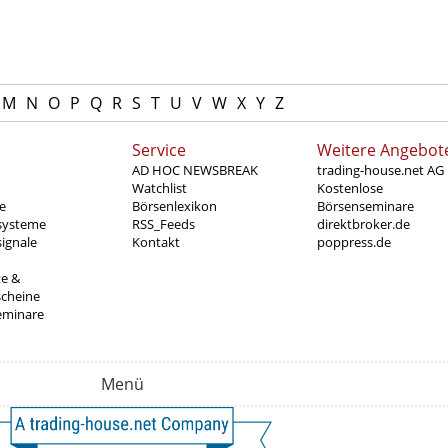
M
N
O
P
Q
R
S
T
U
V
W
X
Y
Z
Service
Weitere Angebot
AD HOC NEWSBREAK
trading-house.net AG
Watchlist
Kostenlose
e
Börsenlexikon
Börsenseminare
systeme
RSS_Feeds
direktbroker.de
ignale
Kontakt
poppress.de
te &
scheine
eminare
Menü