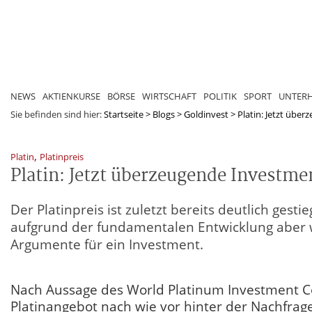
NEWS
AKTIENKURSE
BÖRSE
WIRTSCHAFT
POLITIK
SPORT
UNTER
Sie befinden sind hier:
Startseite
>
Blogs
>
Goldinvest
>
Platin: Jetzt üb
,
Platin
Platinpreis
Platin: Jetzt überzeugende Investm
Der Platinpreis ist zuletzt bereits deutlich ges
aufgrund der fundamentalen Entwicklung aber
Argumente für ein Investment.
Nach Aussage des World Platinum Investment Co
Platinangebot nach wie vor hinter der Nachfrag