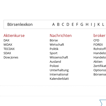
Börsenlexikon
A
B
C
D
E
F
G
H
I
J
K
L
Aktienkurse
Nachrichten
broker
DAX
Börse
CFD
MDAX
Wirtschaft
FOREX
TECDAX
Politik
Rohstoff
SDAX
Sport
Handels
Dow Jones
Wissenschaft
Handelss
Ausland
Aktien
Polizei
Zertifika
Unterhaltung
Options
International
Börsens
Kalenderblatt