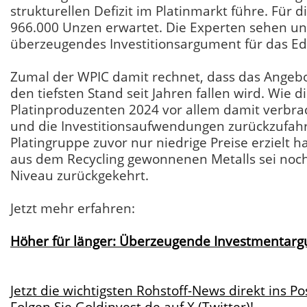
strukturellen Defizit im Platinmarkt führe. Für di
966.000 Unzen erwartet. Die Experten sehen u
überzeugendes Investitionsargument für das Ed
Zumal der WPIC damit rechnet, dass das Angeb
den tiefsten Stand seit Jahren fallen wird. Wie d
Platinproduzenten 2024 vor allem damit verbrach
und die Investitionsaufwendungen zurückzufah
Platingruppe zuvor nur niedrige Preise erzielt
aus dem Recycling gewonnenen Metalls sei noch 
Niveau zurückgekehrt.
Jetzt mehr erfahren:
Höher für länger: Überzeugende Investmentargu
Jetzt die wichtigsten Rohstoff-News direkt ins Po
Folgen Sie Goldinvest.de auf X (Twitter)!