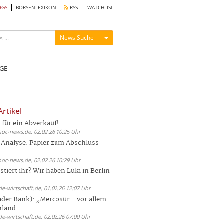
OGS
BÖRSENLEXIKON
RSS
WATCHLIST
Menü ein-/ausblenden
News Suche
GE
rtikel
 für ein Abverkauf!
hoc-news.de, 02.02.26 10:25 Uhr
 Analyse: Papier zum Abschluss
hoc-news.de, 02.02.26 10:29 Uhr
tiert ihr? Wir haben Luki in Berlin
de-wirtschaft.de, 01.02.26 12:07 Uhr
ader Bank): „Mercosur - vor allem
and ...
de-wirtschaft.de, 02.02.26 07:00 Uhr