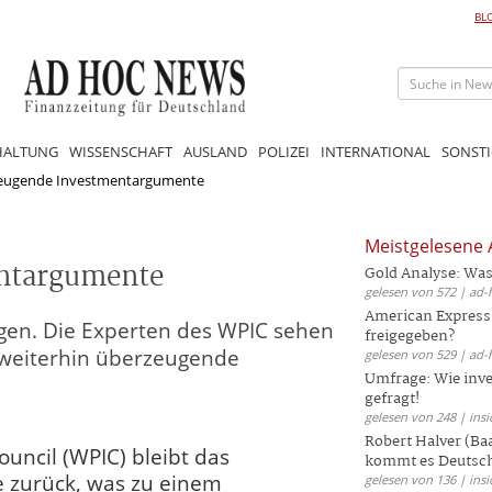
BL
HALTUNG
WISSENSCHAFT
AUSLAND
POLIZEI
INTERNATIONAL
SONSTI
erzeugende Investmentargumente
Meistgelesene A
entargumente
Gold Analyse: Was
gelesen von 572 | ad-
American Express
tiegen. Die Experten des WPIC sehen
freigegeben?
 weiterhin überzeugende
gelesen von 529 | ad-
Umfrage: Wie inves
gefragt!
gelesen von 248 | insi
Robert Halver (Ba
uncil (WPIC) bleibt das
kommt es Deutschl
e zurück, was zu einem
gelesen von 136 | insi