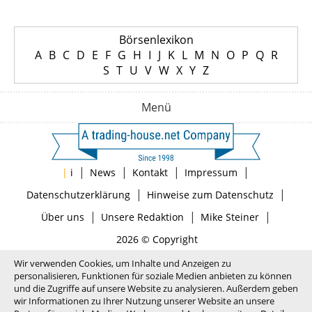
Börsenlexikon
A
B
C
D
E
F
G
H
I
J
K
L
M
N
O
P
Q
R
S
T
U
V
W
X
Y
Z
Menü
|
|
|
|
|
i
News
Kontakt
Impressum
|
|
Datenschutzerklärung
Hinweise zum Datenschutz
|
|
|
Über uns
Unsere Redaktion
Mike Steiner
2026 © Copyright
Wir verwenden Cookies, um Inhalte und Anzeigen zu
personalisieren, Funktionen für soziale Medien anbieten zu können
und die Zugriffe auf unsere Website zu analysieren. Außerdem geben
wir Informationen zu Ihrer Nutzung unserer Website an unsere