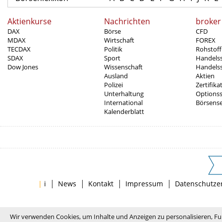
Aktienkurse
Nachrichten
broker
DAX
Börse
CFD
MDAX
Wirtschaft
FOREX
TECDAX
Politik
Rohstoff
SDAX
Sport
Handels
Dow Jones
Wissenschaft
Handelss
Ausland
Aktien
Polizei
Zertifika
Unterhaltung
Options
International
Börsens
Kalenderblatt
|
|
|
|
|
i
News
Kontakt
Impressum
Datenschutze
Wir verwenden Cookies, um Inhalte und Anzeigen zu personalisieren, Fu