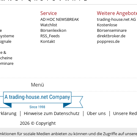
Service
Weitere Angebot
AD HOC NEWSBREAK
trading-house.net AG
Watchlist
Kostenlose
e
Börsenlexikon
Börsenseminare
systeme
RSS_Feeds
direktbroker.de
ignale
Kontakt
poppress.de
te &
scheine
eminare
Menü
|
|
|
rklärung
Hinweise zum Datenschutz
Über uns
Unsere Red
2026 © Copyright
nktionen für soziale Medien anbieten zu können und die Zugriffe auf unser