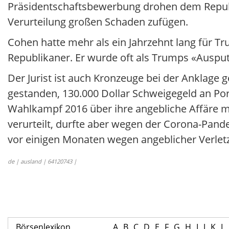
Präsidentschaftsbewerbung drohen dem Republ
Verurteilung großen Schaden zufügen.
Cohen hatte mehr als ein Jahrzehnt lang für T
Republikaner. Er wurde oft als Trumps «Auspu
Der Jurist ist auch Kronzeuge bei der Ankla
gestanden, 130.000 Dollar Schweigegeld an Por
Wahlkampf 2016 über ihre angebliche Affäre m
verurteilt, durfte aber wegen der Corona-Pand
vor einigen Monaten wegen angeblicher Verletzu
de | ausland | 64120743 |
Börsenlexikon
A
B
C
D
E
F
G
H
I
J
K
L