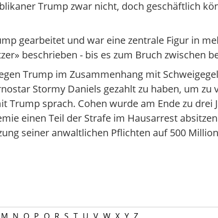
ikaner Trump zwar nicht, doch geschäftlich kö
rump gearbeitet und war eine zentrale Figur in 
tzer» beschrieben - bis es zum Bruch zwischen b
ge gegen Trump im Zusammenhang mit Schweigege
nostar Stormy Daniels gezahlt zu haben, um zu v
it Trump sprach. Cohen wurde am Ende zu drei 
emie einen Teil der Strafe im Hausarrest absitze
ng seiner anwaltlichen Pflichten auf 500 Million
M
N
O
P
Q
R
S
T
U
V
W
X
Y
Z