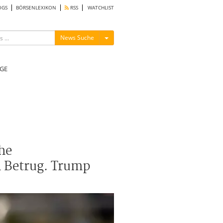
OGS
BÖRSENLEXIKON
RSS
WATCHLIST
Menü ein-/ausblenden
News Suche
GE
he
n Betrug. Trump