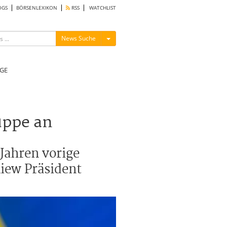
OGS
BÖRSENLEXIKON
RSS
WATCHLIST
Menü ein-/ausblenden
News Suche
GE
uppe an
 Jahren vorige
Kiew Präsident