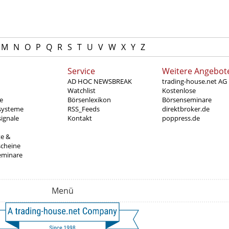
M
N
O
P
Q
R
S
T
U
V
W
X
Y
Z
Service
Weitere Angebot
AD HOC NEWSBREAK
trading-house.net AG
Watchlist
Kostenlose
e
Börsenlexikon
Börsenseminare
systeme
RSS_Feeds
direktbroker.de
ignale
Kontakt
poppress.de
te &
scheine
eminare
Menü