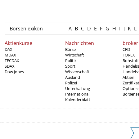
Börsenlexikon
A
B
C
D
E
F
G
H
I
J
K
L
Aktienkurse
Nachrichten
broker
DAX
Börse
CFD
MDAX
Wirtschaft
FOREX
TECDAX
Politik
Rohstoff
SDAX
Sport
Handels
Dow Jones
Wissenschaft
Handelss
Ausland
Aktien
Polizei
Zertifika
Unterhaltung
Options
International
Börsens
Kalenderblatt