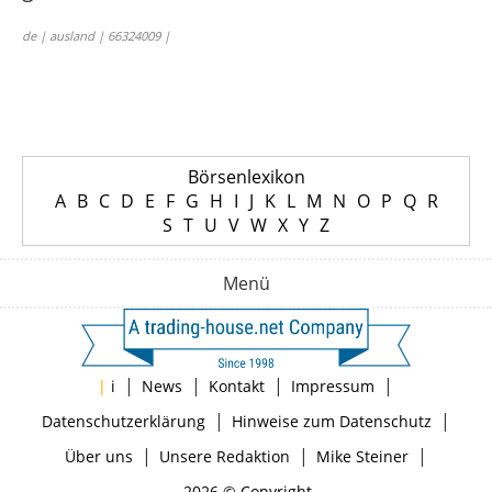
de | ausland | 66324009 |
Börsenlexikon
A
B
C
D
E
F
G
H
I
J
K
L
M
N
O
P
Q
R
S
T
U
V
W
X
Y
Z
Menü
|
|
|
|
|
i
News
Kontakt
Impressum
|
|
Datenschutzerklärung
Hinweise zum Datenschutz
|
|
|
Über uns
Unsere Redaktion
Mike Steiner
2026 © Copyright