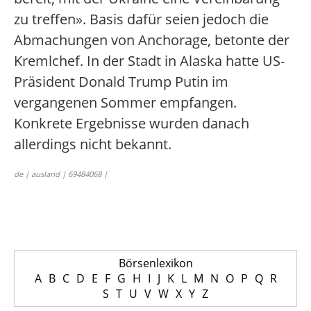
zu treffen». Basis dafür seien jedoch die
Abmachungen von Anchorage, betonte der
Kremlchef. In der Stadt in Alaska hatte US-
Präsident Donald Trump Putin im
vergangenen Sommer empfangen.
Konkrete Ergebnisse wurden danach
allerdings nicht bekannt.
de | ausland | 69484068 |
Börsenlexikon
A
B
C
D
E
F
G
H
I
J
K
L
M
N
O
P
Q
R
S
T
U
V
W
X
Y
Z