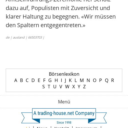
dazu auf, Populisten mit Zuversicht und
klarer Haltung zu begegnen. «Wir müssen
den Spaltern entgegentreten.»
de | ausland | 66503703 |
Börsenlexikon
A
B
C
D
E
F
G
H
I
J
K
L
M
N
O
P
Q
R
S
T
U
V
W
X
Y
Z
Menü